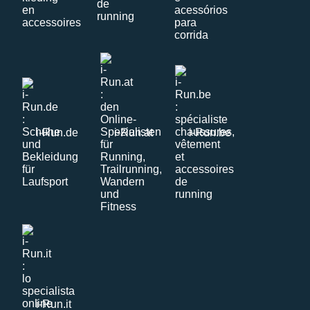
i-Run.de
i-Run.at
i-Run.be
i-Run.it