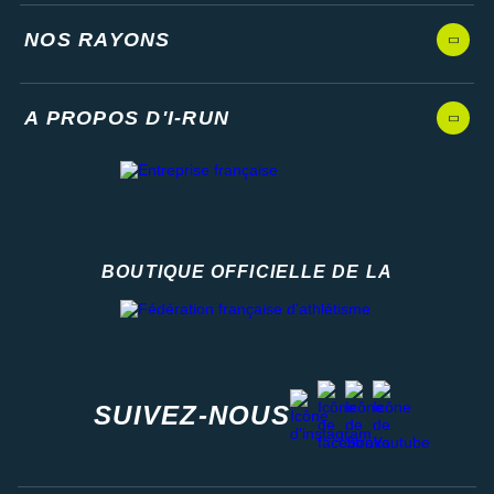
Suunto
NOS RAYONS
Ta Energy
The North Face
A PROPOS D'I-RUN
Thuasne
Under Armour
Withings
BOUTIQUE OFFICIELLE DE LA
X-Bionic
Fédération française d'athlétisme
X-Socks
+ Voir toutes les marques
facebook
strava
youtube
instagram
SUIVEZ-NOUS