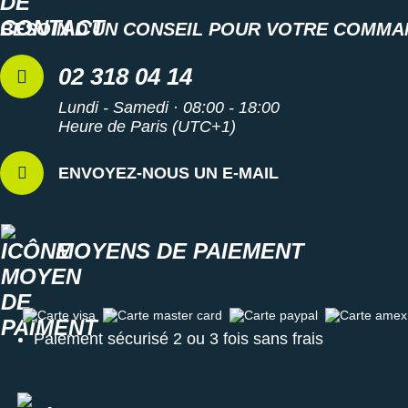
New Balance
PAR MARQUES
BESOIN D'UN CONSEIL POUR VOTRE COMMA
Nike
DÉSTOCKAGE
02 318 04 14
NNormal
Lundi - Samedi · 08:00 - 18:00
+ Voir tous les
accessoires
Odlo
Heure de Paris (UTC+1)
On-Running
ENVOYEZ-NOUS UN E-MAIL
Orca
OVERSTIMS
MOYENS DE PAIEMENT
Patagonia
Petzl
Carte visa
Carte master card
Carte paypal
Carte amex
Polar
Paiement sécurisé 2 ou 3 fois sans frais
Puma