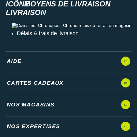
Raidlight
MOYENS DE LIVRAISON
Reebok
Colissimo, Chronopost, Chrono relais ou retrait en magasin
Salomon
Délais & frais de livraison
Saucony
Saxx
AIDE
Scarpa
Scott
CARTES CADEAUX
Shokz
Sidas
NOS MAGASINS
Smoon
NOS EXPERTISES
Speedo