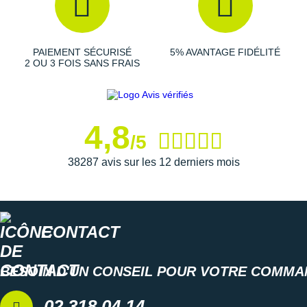
Suunto
Ta Energy
PAIEMENT SÉCURISÉ
5% AVANTAGE FIDÉLITÉ
The North Face
2 OU 3 FOIS SANS FRAIS
Thuasne
Under Armour
4,8
/5
Withings
38287 avis sur les 12 derniers mois
X-Bionic
X-Socks
CONTACT
+ Voir toutes les marques
BESOIN D'UN CONSEIL POUR VOTRE COMMA
02 318 04 14