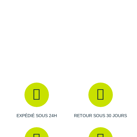
Raidlight
Reebok
Salomon
Saucony
Saxx
Scarpa
Scott
Shokz
Sidas
Smoon
EXPÉDIÉ SOUS 24H
RETOUR SOUS 30 JOURS
Speedo