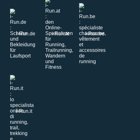
i-Run.de
i-Run.at
i-Run.be
i-Run.it