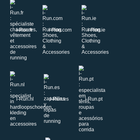
i-Run.fr
i-Run.com
i-Run.ie
i-Run.nl
i-Run.es
i-Run.pt