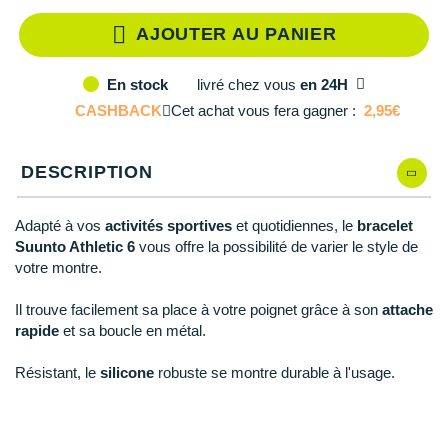
Reebok
Reebok
Orca
Shock Absorber
Silva
Oxsitis
Collection CLUB
AJOUTER AU PANIER
DÉSTOCKAGE
PAR MARQUES
Hoka One One
Scott
Scott
Patagonia
Thuasne
Therabody
Patagonia
DÉSTOCKAGE
Divers
Huawei
livré
chez vous
en 24H
The North Face
The North Face
Saxx
Under Armour
Withings
Raidlight
En stock
DÉSTOCKAGE
+ Voir tous les produits
électroniques
Équipe de France
CASHBACK
Cet achat vous fera gagner :
2,95€
+ Voir tous les
vêtements homme
Icebreaker
Under Armour
Under Armour
Scott
X-Moove
Zamst
+ Voir toutes les marques
Trouvez votre montre sport GPS
Jumelles
+ Voir tous les
vêtements femme
Inov-8
DESCRIPTION
+ Voir toutes les marques
+ Voir toutes les marques
+ Voir toutes les marques
+ Voir toutes les marques
+ Voir toutes les marques
Lacets / guêtres / semelles / pointes
La Sportiva
athlétisme
Adapté à vos
activités sportives
et quotidiennes, le
bracelet
Maurten
Suunto Athletic 6
vous offre la possibilité de varier le style de
Orientation
votre montre.
Merrell
Sac de couchage
Il trouve facilement sa place à votre poignet grâce à son
attache
Millet
rapide
et sa boucle en métal.
Sécurité
Mizuno
Résistant, le
silicone
robuste se montre durable à l'usage.
Tours de cou
Naak
Triathlon-Natation