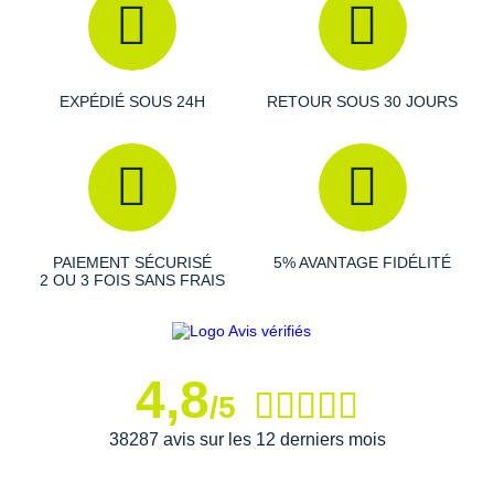
Raidlight
Reebok
Salomon
EXPÉDIÉ SOUS 24H
RETOUR SOUS 30 JOURS
Saucony
Saxx
Scarpa
PAIEMENT SÉCURISÉ
5% AVANTAGE FIDÉLITÉ
Scott
2 OU 3 FOIS SANS FRAIS
Shokz
Sidas
4,8
/5
Smoon
38287 avis sur les 12 derniers mois
Speedo