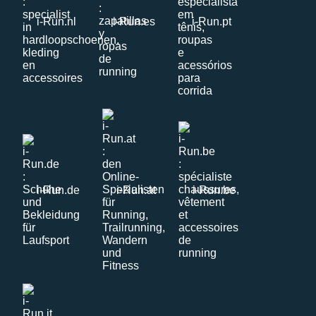
i-Run.nl
i-Run.es
i-Run.pt
i-Run.de
i-Run.at
i-Run.be