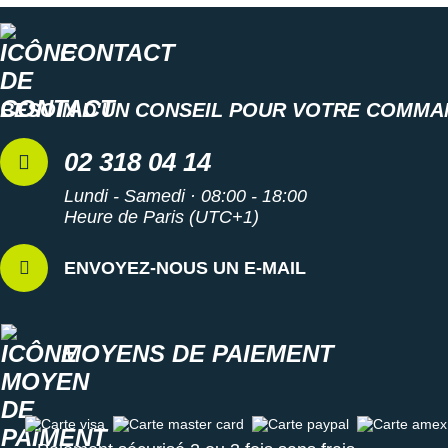
Suunto
CONTACT
Ta Energy
The North Face
BESOIN D'UN CONSEIL POUR VOTRE COMMA
Thuasne
02 318 04 14
Under Armour
Lundi - Samedi · 08:00 - 18:00
Withings
Heure de Paris (UTC+1)
X-Bionic
ENVOYEZ-NOUS UN E-MAIL
X-Socks
+ Voir toutes les marques
MOYENS DE PAIEMENT
Carte visa
Carte master card
Carte paypal
Carte amex