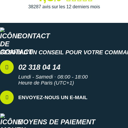
Suunto
38287 avis sur les 12 derniers mois
Ta Energy
The North Face
CONTACT
Thuasne
Under Armour
BESOIN D'UN CONSEIL POUR VOTRE COMMA
Withings
02 318 04 14
X-Bionic
Lundi - Samedi · 08:00 - 18:00
Heure de Paris (UTC+1)
X-Socks
ENVOYEZ-NOUS UN E-MAIL
+ Voir toutes les marques
MOYENS DE PAIEMENT