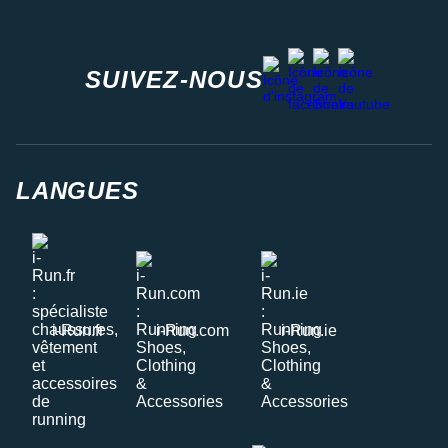
facebook
strava
youtube
instagram
SUIVEZ-NOUS
LANGUES
i-Run.fr
i-Run.com
i-Run.ie