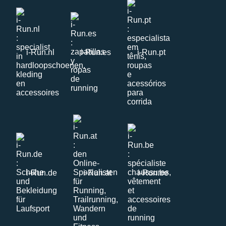
i-Run.nl
i-Run.es
i-Run.pt
i-Run.de
i-Run.at
i-Run.be