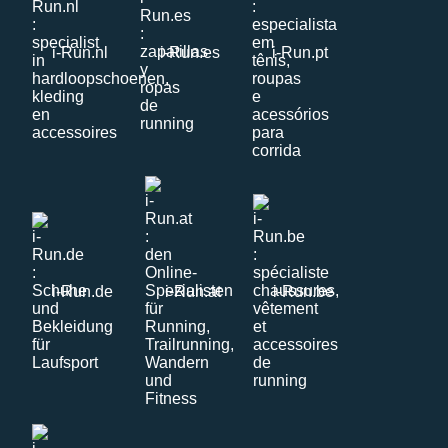
i-Run.nl
i-Run.es
i-Run.pt
i-Run.de
i-Run.at
i-Run.be