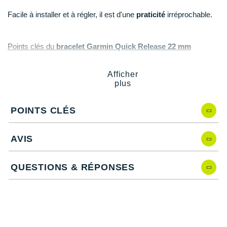
New Balance
PAR MARQUES
Facile à installer et à régler, il est d'une
praticité
irréprochable.
Nike
DÉSTOCKAGE
NNormal
Points clés du
bracelet Garmin Quick Release 22 mm
+ Voir tous les
accessoires
Odlo
Compatible avec les montres Garmin Forerunner 255,
Afficher
265, 745, Venu 2, Vivoactive 4
plus
On-Running
Matière silicone et fermeture en acier inoxydable
Réglable
: ajustement
Orca
Coloris
: gris et argent
POINTS CLÉS
OVERSTIMS
Les autres produits
Garmin
AVIS
Patagonia
QUESTIONS & RÉPONSES
Petzl
Polar
Puma