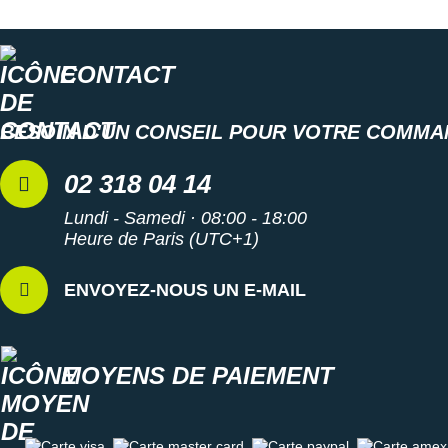
Suunto
Ta Energy
CONTACT
The North Face
BESOIN D'UN CONSEIL POUR VOTRE COMMA
Thuasne
Under Armour
02 318 04 14
Withings
Lundi - Samedi · 08:00 - 18:00
Heure de Paris (UTC+1)
X-Bionic
ENVOYEZ-NOUS UN E-MAIL
X-Socks
+ Voir toutes les marques
MOYENS DE PAIEMENT
Carte visa
Carte master card
Carte paypal
Carte amex