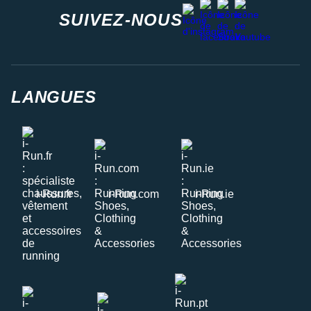
facebook
strava
youtube
instagram
SUIVEZ-NOUS
LANGUES
i-Run.fr
i-Run.com
i-Run.ie