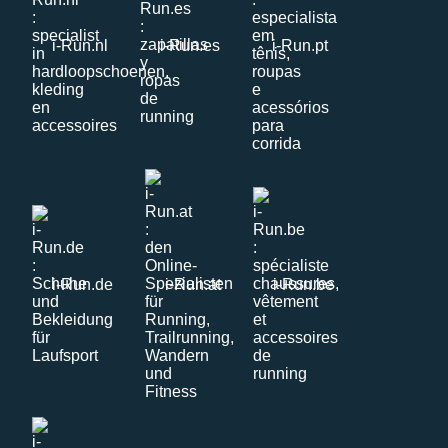
i-Run.nl
i-Run.es
i-Run.pt
i-Run.de
i-Run.at
i-Run.be