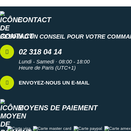
Suunto
Ta Energy
CONTACT
The North Face
BESOIN D'UN CONSEIL POUR VOTRE COMMA
Thuasne
02 318 04 14
Under Armour
Lundi - Samedi · 08:00 - 18:00
Withings
Heure de Paris (UTC+1)
X-Bionic
ENVOYEZ-NOUS UN E-MAIL
X-Socks
+ Voir toutes les marques
MOYENS DE PAIEMENT
Carte visa
Carte master card
Carte paypal
Carte amex