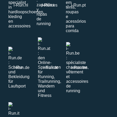
i-Run.nl
i-Run.es
i-Run.pt
i-Run.de
i-Run.at
i-Run.be