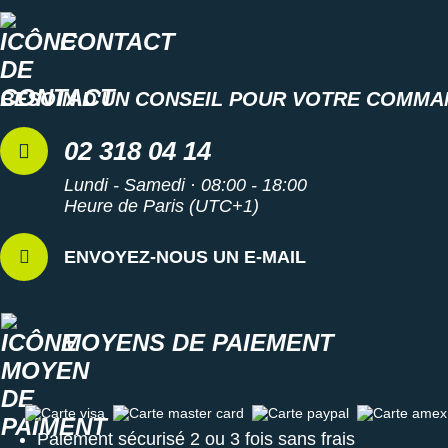
Suunto
CONTACT
Ta Energy
The North Face
BESOIN D'UN CONSEIL POUR VOTRE COMMA
Thuasne
02 318 04 14
Under Armour
Lundi - Samedi · 08:00 - 18:00
Heure de Paris (UTC+1)
Withings
X-Bionic
ENVOYEZ-NOUS UN E-MAIL
X-Socks
MOYENS DE PAIEMENT
+ Voir toutes les marques
Carte visa
Carte master card
Carte paypal
Carte amex
Paiement sécurisé 2 ou 3 fois sans frais