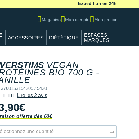
Expédition en 24h
Magasins
Mon compte
Mon panier
E
ESPACES
ACCESSOIRES
DIÉTÉTIQUE
MARQUES
VERSTIMS
VEGAN
ROTÉINES BIO 700 G -
ANILLE
 3700153154205 / 5420
Lire les 2 avis
3,90€
raison offerte dès 60€
électionnez une quantité