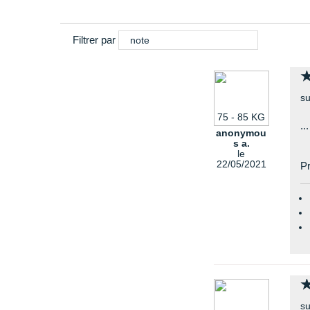
Filtrer par
note
su
75 - 85 KG
...
anonymou
s a.
le
22/05/2021
Pr
su