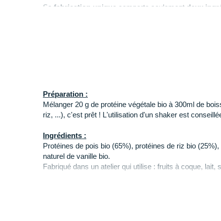
Sa
fabrication unique
comporte seulement
deux ingr
poudre de banane
et de l
’arôme naturel de vanille
po
texture savoureuse
. Cette conception vous permet de 
smoothies
ou de
gâteaux
.
Des
acides aminés
tels que les
BCAA
sont présents p
vous faire
progresser rapidement
à chaque entraînem
Préparation
:
Mélanger 20 g de protéine végétale bio à 300ml de bois
riz, ...), c'est prêt ! L'utilisation d'un shaker est conseill
Ingrédients :
Protéines de pois bio (65%), protéines de riz bio (25%)
naturel de vanille bio.
Fabriqué dans un atelier qui utilise : fruits à coque, lait, 
Conformément à la règlementation ce produit contient 
Valeurs nutritionnelles
:
Pour 20g de mix
Pour 100 g