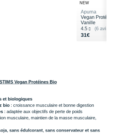
NEW
Apurna
Vegan Protéines -
Vanille
Noté 4.5 sur 5
4.5
(6 avis)
Vendu 31€
31€
TIMS Vegan Protéines Bio
s et biologiques
z bio
: croissance musculaire et bonne digestion
es
: adaptée aux objectifs de perte de poids
ion musculaire, maintien de la masse musculaire,
soja, sans édulcorant, sans conservateur et sans