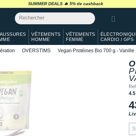
SUMMER DEALS 🔥
retour 30 jours
*
AUSSURES
VÊTEMENTS
VÊTEMENTS
ÉLECTRONIQU
MME
HOMME
FEMME
CARDIO / GPS
ération
OVERSTIMS
Vegan Protéines Bio 700 g - Vanille
O
P
V
Ref
4.5
4
Liv
S