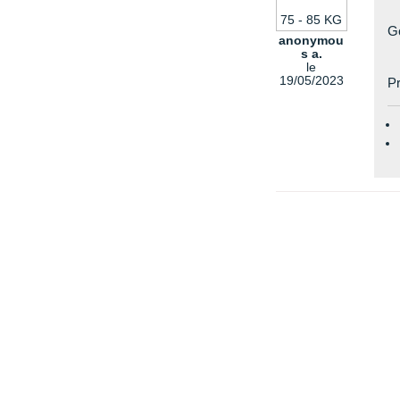
75 - 85 KG
Go
anonymou
s a.
le
19/05/2023
Pr