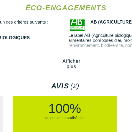
gétale
ÉCO-ENGAGEMENTS
'un des critères suivants :
AB (AGRICULTURE
Le label AB (Agriculture biologique
 BIOLOGIQUES
alimentaires composés d'au moins 
l'environnement, biodiversité, non
En savoir plus
Afficher
plus
AVIS
(2)
100%
de personnes satisfaites