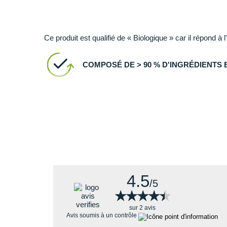
boisson vé
Ce produit est qualifié de « Biologique » car il répond à l
COMPOSÉ DE > 90 % D'INGRÉDIENTS
4.5
/5
★★★★★
★★★★★
sur 2 avis
Avis soumis à un contrôle