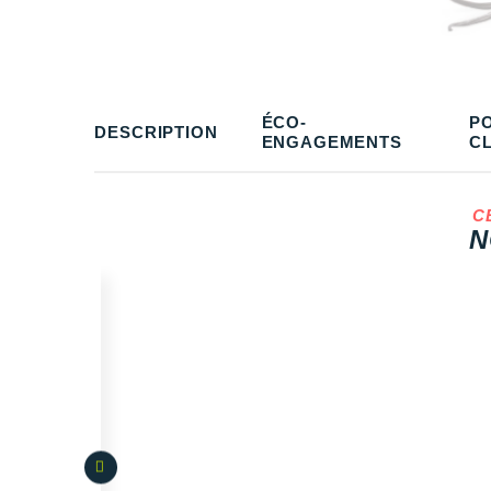
ÉCO-
P
DESCRIPTION
ENGAGEMENTS
C
C
N