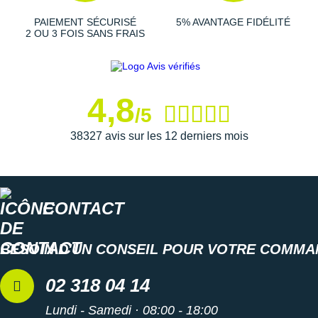
New Balance
PAR MARQUES
PAIEMENT SÉCURISÉ
5% AVANTAGE FIDÉLITÉ
Nike
2 OU 3 FOIS SANS FRAIS
DÉSTOCKAGE
NNormal
+ Voir tous les
accessoires
Odlo
4,8
/5
On-Running
38327 avis sur les 12 derniers mois
Orca
OVERSTIMS
CONTACT
Patagonia
Petzl
BESOIN D'UN CONSEIL POUR VOTRE COMMA
Polar
02 318 04 14
Puma
Lundi - Samedi · 08:00 - 18:00