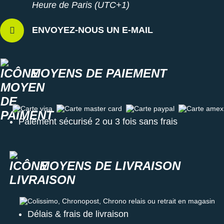
Raidlight
Heure de Paris (UTC+1)
Reebok
ENVOYEZ-NOUS UN E-MAIL
Salomon
Saucony
MOYENS DE PAIEMENT
Saxx
Scarpa
Carte visa
Carte master card
Carte paypal
Carte amex
Paiement sécurisé 2 ou 3 fois sans frais
Scott
Shokz
MOYENS DE LIVRAISON
Sidas
Smoon
Colissimo, Chronopost, Chrono relais ou retrait en magasin
Speedo
Délais & frais de livraison