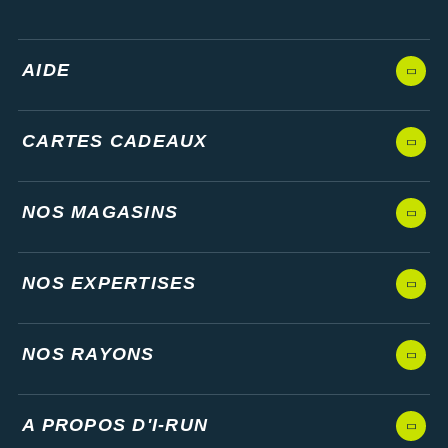
Suunto
Ta Energy
AIDE
The North Face
Thuasne
CARTES CADEAUX
Under Armour
NOS MAGASINS
Withings
X-Bionic
NOS EXPERTISES
X-Socks
+ Voir toutes les marques
NOS RAYONS
A PROPOS D'I-RUN