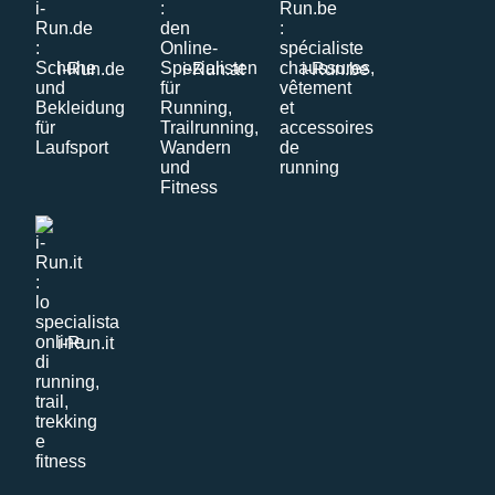
i-Run.de
i-Run.at
i-Run.be
i-Run.it