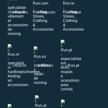
i-Run.fr
i-Run.com
i-Run.ie
i-Run.nl
i-Run.es
i-Run.pt