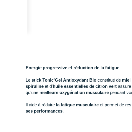
Energie progressive et réduction de la fatigue
Le
stick Tonic'Gel Antioxydant Bio
constitué de
miel
spiruline
et d'
huile essentielles de
citron vert
assure l
qu'une
meilleure oxygénation musculaire
pendant vos
Il aide à réduire
la fatigue musculaire
et permet de rest
ses performances.
Le
miel d'acacia Bio
a un indice glycémique modéré d
progressive
lors de vos
sessions de course à pied
. L