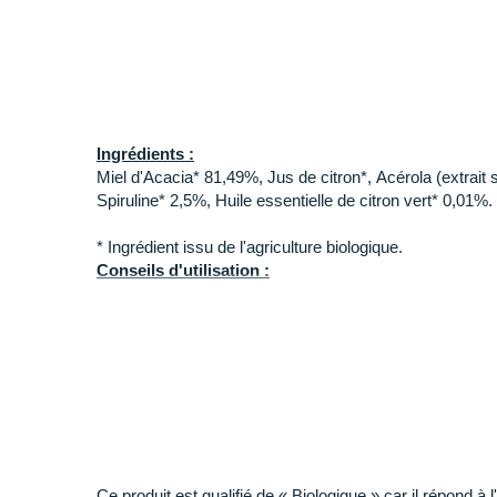
aide au métabolisme énergétique tout en vous protégean
La
spiruline
apporte naturellement du
fer,
des
protéin
en forme. Les
huiles essentielles de
citron vert
offren
Mel'Tonic Tonic'Gel Antioxydant
pour un plaisir gusta
Ingrédients :
Miel d'Acacia* 81,49%, Jus de citron*, Acérola (extrai
Spiruline* 2,5%, Huile essentielle de citron vert* 0,01%.
* Ingrédient issu de l'agriculture biologique.
Conseils d'utilisation :
A consommer pendant votre effort. Consommer l'é
toutes les 45 minutes / 1 heure.
Boire une à deux gorgées d'eau ou de boisson éne
Valeurs nutritionnelles pour 1 gel (20g) :
Ce produit est qualifié de « Biologique » car il répond à l