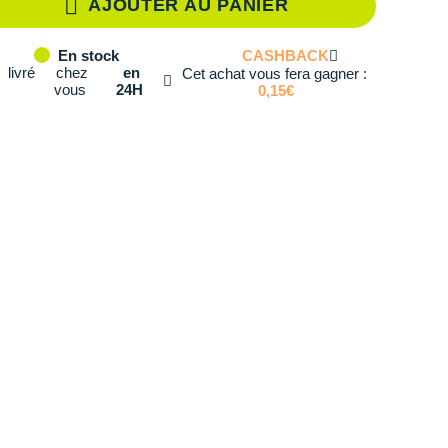
AJOUTER AU PANIER
té: 2
CASHBACK
En stock
té: 3
livré
chez
en
Cet achat vous fera gagner :
vous
24H
0,15€
té: 4
té: 5
té: 6
té: 7
té: 8
té: 9
té: 10