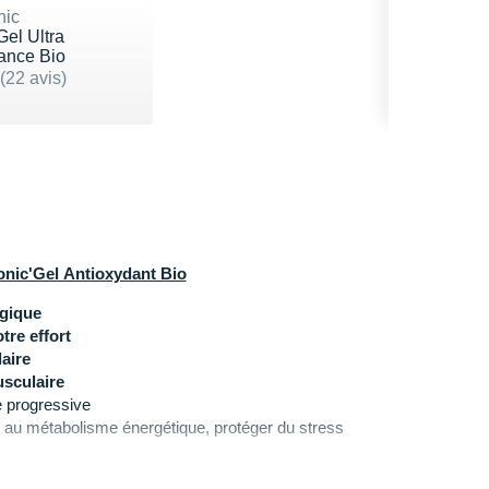
nic
Gel Ultra
ance Bio
.4 sur 5
(22 avis)
u 2,90€
onic'Gel Antioxydant Bio
ogique
re effort
aire
sculaire
e progressive
r au métabolisme énergétique, protéger du stress
n fer, protéines et vitamines