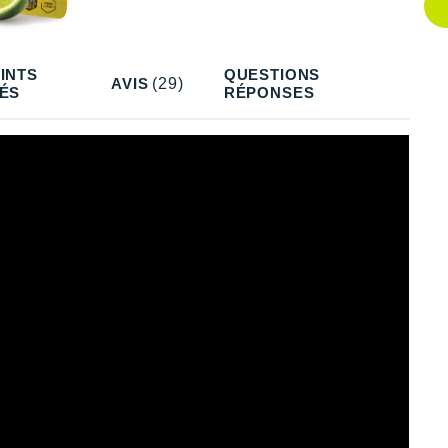
Q
Q
INTS
QUESTIONS
AVIS
(29)
ÉS
RÉPONSES
Q
Q
Q
Q
Q
Q
Q