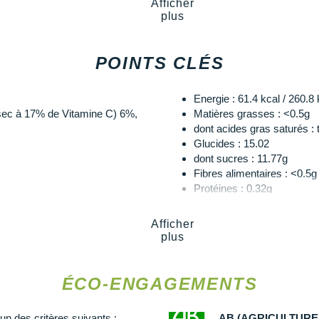
Afficher
Huiles essentielles de
cit
t du stress oxydatif.
plus
SANS GLUTEN
SANS SIROP DE GLUC
es
et des
vitamines
pour rester
Stick de 20g
t un
goût fruité
à votre
POINTS CLÉS
tif à chaque gorgée.
Les autres produits
MelTonic
Energie : 61.4 kcal / 260.8 
t sec à 17% de Vitamine C) 6%,
Matières grasses : <0.5g
dont acides gras saturés : 
Glucides : 15.02
dont sucres : 11.77g
Fibres alimentaires : <0.5g
Protéines : 0.32g
quivalent d'un gel antioxydant
Sel : 0.03g
Vitamine C : 36 mg
Afficher
rgétique après la prise du gel
plus
ÉCO-ENGAGEMENTS
'un des critères suivants :
AB (AGRICULTURE