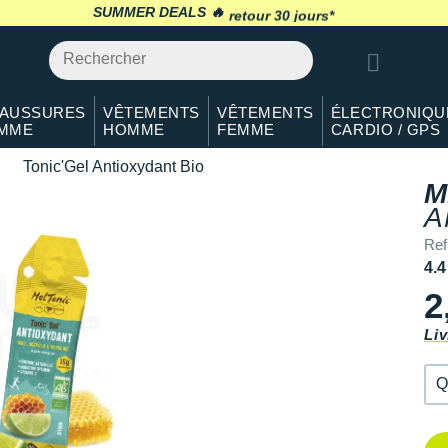
Qté: 2
SUMMER DEALS 🔥
retour 30 jours
*
Qté: 3
Qté: 4
AUSSURES
VÊTEMENTS
VÊTEMENTS
ÉLECTRONIQU
MME
HOMME
FEMME
CARDIO / GPS
Qté: 5
Tonic'Gel Antioxydant Bio
Qté: 6
M
A
Qté: 7
Ref
Qté: 8
4.4
2
Qté: 9
Liv
Qté: 10
Q
Q