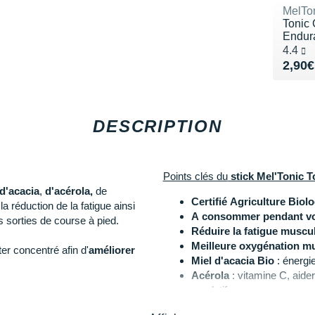
MelTo
Tonic 
Endur
Noté 4
4.4
Vend
2,90€
DESCRIPTION
Points clés du
stick Mel'Tonic T
 d'acacia
,
d'acérola,
de
Certifié Agriculture Biol
a réduction de la fatigue ainsi
A consommer pendant vot
 sorties de course à pied.
Réduire la fatigue muscul
Meilleure oxygénation mu
er concentré afin d'
améliorer
Miel d'acacia Bio
: énergi
Acérola
: vitamine C, aide
oxydatif
e façon à procurer une
énergie
Spiruline
: apport naturel e
'
acérola
, riche en
vitamine C
,