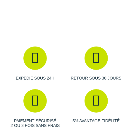
Raidlight
Reebok
Salomon
Saucony
Saxx
Scarpa
Scott
EXPÉDIÉ SOUS 24H
RETOUR SOUS 30 JOURS
Shokz
Sidas
Smoon
PAIEMENT SÉCURISÉ
5% AVANTAGE FIDÉLITÉ
Speedo
2 OU 3 FOIS SANS FRAIS