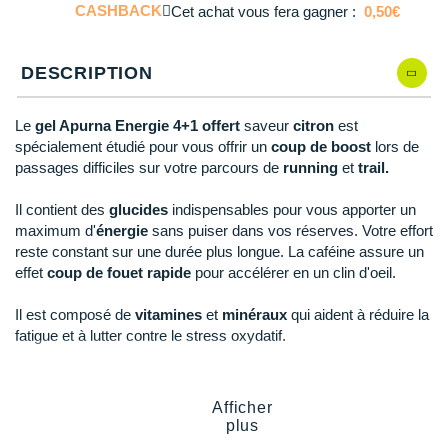
Reebok
Reebok
Orca
Shock Absorber
Silva
Oxsitis
CASHBACK
Cet achat vous fera gagner :
0,50€
Collection CLUB
Qté: 4
DÉSTOCKAGE
PAR MARQUES
Hoka One One
Scott
Scott
Patagonia
Thuasne
Therabody
Patagonia
DÉSTOCKAGE
Divers
DESCRIPTION
Qté: 5
Huawei
The North Face
The North Face
Saxx
Under Armour
Withings
Raidlight
DÉSTOCKAGE
+ Voir tous les produits
électroniques
Équipe de France
+ Voir tous les
vêtements homme
Qté: 6
Icebreaker
Under Armour
Under Armour
Scott
X-Moove
Zamst
Le
gel Apurna Energie 4+1 offert
saveur
citron
est
+ Voir toutes les marques
Trouvez votre montre sport GPS
Jumelles
spécialement étudié pour vous offrir un
coup de boost
lors de
+ Voir tous les
vêtements femme
Qté: 7
Inov-8
passages difficiles sur votre parcours de
running
et
trail.
+ Voir toutes les marques
+ Voir toutes les marques
+ Voir toutes les marques
+ Voir toutes les marques
+ Voir toutes les marques
Lacets / guêtres / semelles / pointes
Qté: 8
La Sportiva
Il contient des
glucides
indispensables pour vous apporter un
athlétisme
maximum d'
énergie
sans puiser dans vos réserves. Votre effort
Qté: 9
Maurten
Orientation
reste constant sur une durée plus longue. La caféine assure un
effet
coup de fouet rapide
pour accélérer en un clin d'oeil.
Qté: 10
Merrell
Sac de couchage
Il est composé de
vitamines
et
minéraux
qui aident à réduire la
Millet
Sécurité
fatigue et à lutter contre le stress oxydatif.
Mizuno
Tours de cou
Points clés du
gel Apurna Energie Citron 4+1 offert
Afficher
Naak
Triathlon-Natation
plus
A consommer pendant l'effort