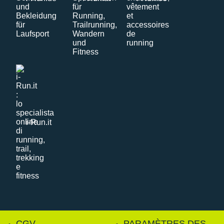
i-Run.it
CGV
PARAMÈTRES DES