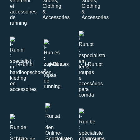
i-Run.nl
i-Run.es
i-Run.pt
i-Run.de
i-Run.at
i-Run.be