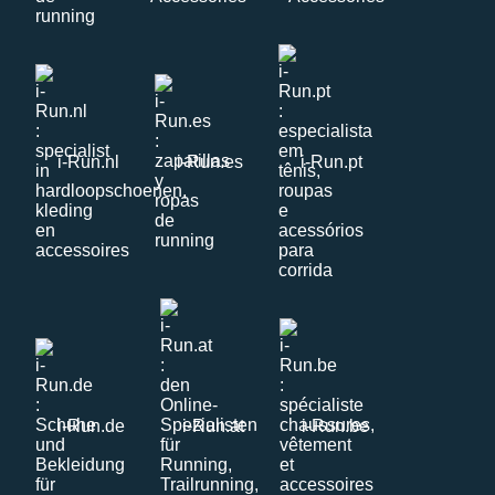
i-Run.nl
i-Run.es
i-Run.pt
i-Run.de
i-Run.at
i-Run.be