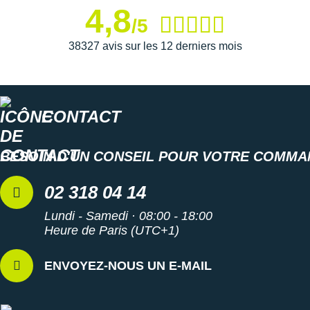
Suunto
4,8
/5
Ta Energy
38327 avis sur les 12 derniers mois
The North Face
Thuasne
CONTACT
Under Armour
Withings
BESOIN D'UN CONSEIL POUR VOTRE COMMA
X-Bionic
02 318 04 14
X-Socks
Lundi - Samedi · 08:00 - 18:00
Heure de Paris (UTC+1)
+ Voir toutes les marques
ENVOYEZ-NOUS UN E-MAIL