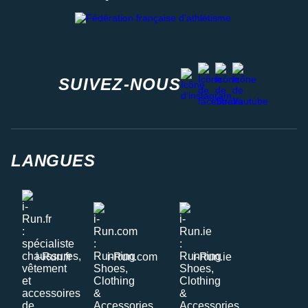
Fédération française d'athlétisme
facebook
strava
youtube
instagram
SUIVEZ-NOUS
LANGUES
i-Run.fr
i-Run.com
i-Run.ie