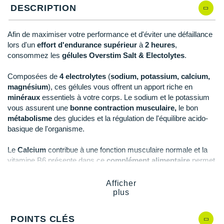
Reebok
Reebok
Orca
Shock Absorber
Silva
Oxsitis
DESCRIPTION
Qté: 5
Collection CLUB
DÉSTOCKAGE
PAR MARQUES
Hoka One One
Scott
Scott
Patagonia
Thuasne
Therabody
Patagonia
DÉSTOCKAGE
Qté: 6
Divers
Afin de maximiser votre performance et d'éviter une défaillance
Huawei
The North Face
The North Face
Saxx
Under Armour
Withings
Raidlight
lors d'un
effort d'endurance supérieur
à
2 heures
,
DÉSTOCKAGE
+ Voir tous les produits
électroniques
Qté: 7
Équipe de France
consommez les
gélules Overstim Salt & Electolytes
.
+ Voir tous les
vêtements homme
Icebreaker
Under Armour
Under Armour
Scott
X-Moove
Zamst
+ Voir toutes les marques
Trouvez votre montre sport GPS
Qté: 8
Jumelles
Composées de
4 electrolytes
(
sodium, potassium, calcium,
+ Voir tous les
vêtements femme
Inov-8
+ Voir toutes les marques
+ Voir toutes les marques
+ Voir toutes les marques
+ Voir toutes les marques
+ Voir toutes les marques
magnésium
), ces gélules vous offrent un apport riche en
Qté: 9
Lacets / guêtres / semelles / pointes
minéraux
essentiels à votre corps. Le sodium et le potassium
La Sportiva
athlétisme
vous assurent une
bonne contraction musculaire,
le bon
Qté: 10
métabolisme
des glucides et la régulation de l'équilibre acido-
Maurten
Orientation
basique de l'organisme.
Merrell
Sac de couchage
Le
Calcium
contribue à une fonction musculaire normale et la
vitamine B6 présente dans ce
complément alimentaire
permet
Millet
Sécurité
un réduction significative de la
fatigue.
Afficher
Mizuno
Tours de cou
plus
Points clés
des
gélulles OVERSTIM.s Salt & Electrolytes
Naak
Triathlon-Natation
POINTS CLÉS
À consommer pendant l'effort