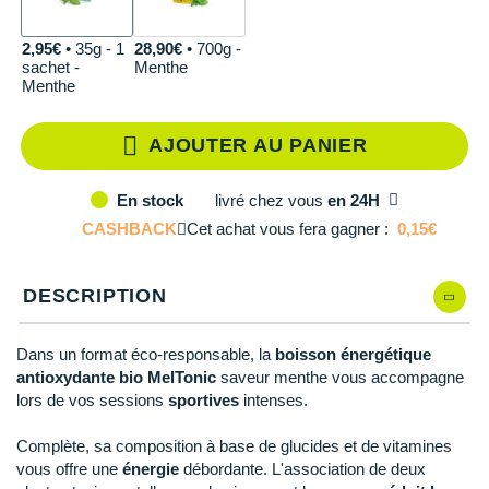
Qté: 3
Reebok
Reebok
Orca
Shock Absorber
Silva
Oxsitis
Collection CLUB
DÉSTOCKAGE
PAR MARQUES
Hoka One One
Scott
Scott
Patagonia
Thuasne
Therabody
Patagonia
Qté: 4
2,95€
• 35g - 1
28,90€
• 700g -
DÉSTOCKAGE
sachet -
Menthe
Divers
Menthe
Huawei
The North Face
The North Face
Saxx
Under Armour
Withings
Raidlight
Qté: 5
DÉSTOCKAGE
+ Voir tous les produits
électroniques
Équipe de France
+ Voir tous les
vêtements homme
Icebreaker
Under Armour
Under Armour
Scott
X-Moove
Zamst
Qté: 6
+ Voir toutes les marques
AJOUTER AU PANIER
Trouvez votre montre sport GPS
Jumelles
+ Voir tous les
vêtements femme
Inov-8
Qté: 7
+ Voir toutes les marques
+ Voir toutes les marques
+ Voir toutes les marques
+ Voir toutes les marques
+ Voir toutes les marques
livré
chez vous
en 24H
En stock
Lacets / guêtres / semelles / pointes
La Sportiva
CASHBACK
Cet achat vous fera gagner :
0,15€
athlétisme
Qté: 8
Maurten
Orientation
Qté: 9
DESCRIPTION
Merrell
Sac de couchage
Qté: 10
Dans un format éco-responsable, la
boisson énergétique
Millet
Sécurité
antioxydante
bio MelTonic
saveur menthe vous accompagne
lors de vos sessions
sportives
intenses.
Mizuno
Tours de cou
Complète, sa composition à base de glucides et de vitamines
Naak
Triathlon-Natation
vous offre une
énergie
débordante. L'association de deux