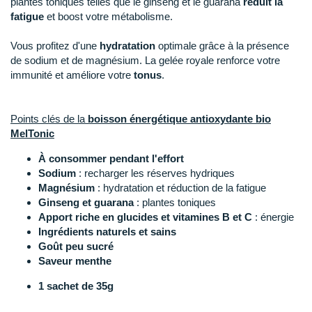
New Balance
plantes toniques telles que le ginseng et le guarana
réduit la
PAR MARQUES
fatigue
et boost votre métabolisme.
Nike
DÉSTOCKAGE
Vous profitez d'une
hydratation
optimale grâce à la présence
NNormal
de sodium et de magnésium. La gelée royale renforce votre
immunité et améliore votre
tonus
.
+ Voir tous les
accessoires
Odlo
On-Running
Points clés de la
boisson énergétique antioxydante bio
MelTonic
Orca
À consommer pendant l'effort
OVERSTIMS
Sodium
: recharger les réserves hydriques
Magnésium
: hydratation et réduction de la fatigue
Patagonia
Ginseng et guarana
: plantes toniques
Apport riche en glucides et vitamines B et C
: énergie
Petzl
Ingrédients naturels et sains
Goût peu sucré
Polar
Saveur menthe
1 sachet de 35g
Puma