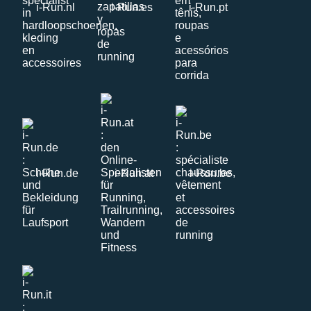
i-Run.nl
i-Run.es
i-Run.pt
i-Run.de
i-Run.at
i-Run.be