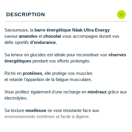
New Balance
PAR MARQUES
Nike
DESCRIPTION
DÉSTOCKAGE
NNormal
Savoureuse, la
barre énergétique Näak Ultra Energy
+ Voir tous les
accessoires
saveur
amandes
et
chocolat
vous accompagne durant vos
Odlo
défis sportifs
d'endurance.
On-Running
Sa teneur en glucides est idéale pour reconstituer vos
réserves
Orca
énergétiques
pendant vos efforts prolongés.
OVERSTIMS
Riche en
protéines
, elle protège vos muscles
et retarde l’apparition de la fatigue musculaire.
Patagonia
Vous profitez également d'une recharge en
minéraux
grâce aux
Petzl
électrolytes.
Polar
Sa texture
moelleuse
se veut résistante face aux
environnements extrêmes et facile à digérer.
Puma