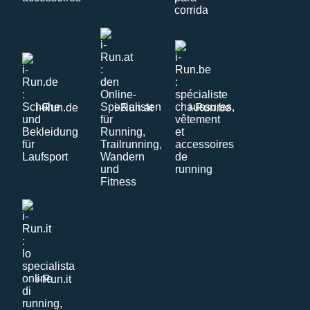
i-Run.de
i-Run.at
i-Run.be
i-Run.it