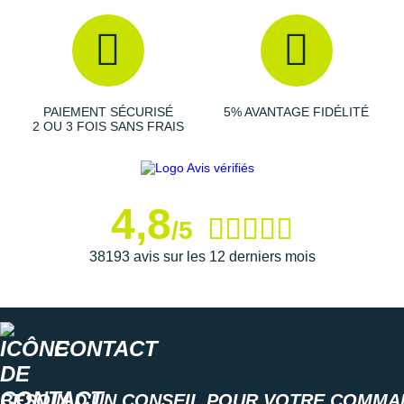
Suunto
Ta Energy
The North Face
PAIEMENT SÉCURISÉ
5% AVANTAGE FIDÉLITÉ
Thuasne
2 OU 3 FOIS SANS FRAIS
Under Armour
Withings
4,8
/5
X-Bionic
38193 avis sur les 12 derniers mois
X-Socks
+ Voir toutes les marques
CONTACT
BESOIN D'UN CONSEIL POUR VOTRE COMMA