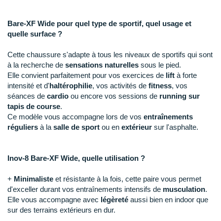
New Balance
PAR MARQUES
Nike
Bare-XF Wide pour quel type de sportif, quel usage et
DÉSTOCKAGE
quelle surface ?
NNormal
Cette chaussure s'adapte à tous les niveaux de sportifs qui sont
+ Voir tous les
accessoires
Odlo
à la recherche de
sensations naturelles
sous le pied.
Elle convient parfaitement pour vos exercices de
lift
à forte
On-Running
intensité et d'
haltérophilie
, vos activités de
fitness
, vos
séances de
cardio
ou encore vos sessions de
running sur
Orca
tapis de course
.
Ce modèle vous accompagne lors de vos
entraînements
OVERSTIMS
réguliers
à la
salle de sport
ou en
extérieur
sur l'asphalte.
Patagonia
Inov-8 Bare-XF Wide, quelle utilisation ?
Petzl
+
Minimaliste
et résistante à la fois, cette paire vous permet
Polar
d'exceller durant vos entraînements intensifs de
musculation
.
Elle vous accompagne avec
légèreté
aussi bien en indoor que
Puma
sur des terrains extérieurs en dur.