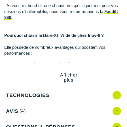
Raidlight
- Si vous recherchez une chaussure spécifiquement pour vos
sessions d'haltérophilie, nous vous recommandons la
Fastlift
Reebok
360
.
Salomon
Pourquoi choisir la Bare-XF Wide de chez Inov-8 ?
Saucony
Elle possède de nombreux avantages qui boostent vos
Saxx
performances :
Scarpa
Un
drop de zéro
pour plus d'aisance : adaptée aux
changements de direction rapides.
Scott
Afficher
Un
amorti
idéal grâce à la semelle intérieure.
plus
Une tige
confortable
et gage de
maintien
: renforts et
Shokz
coque talonnière.
Une conception
anatomique et élargie
au niveau des
Sidas
TECHNOLOGIES
orteils.
Une semelle extérieure robuste qui assure une
traction
Smoon
AVIS
optimale.
(4)
Une polyvalence capable de vous suivre lors de vos
Speedo
multiples entraînements.
QUESTIONS & RÉPONSES