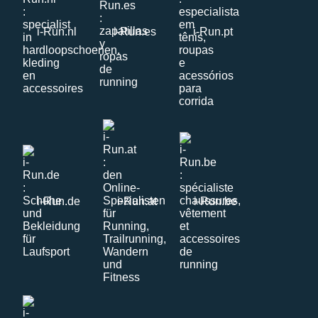
i-Run.nl
i-Run.es
i-Run.pt
i-Run.de
i-Run.at
i-Run.be