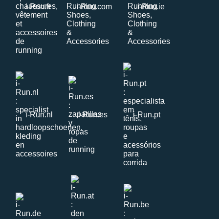
i-Run.fr
i-Run.com
i-Run.ie
i-Run.nl
i-Run.es
i-Run.pt