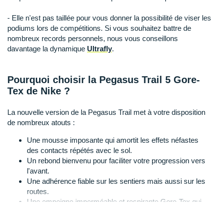
Suunto
- Elle n'est pas taillée pour vous donner la possibilité de viser les
Ta Energy
podiums lors de compétitions. Si vous souhaitez battre de
nombreux records personnels, nous vous conseillons
The North Face
davantage la dynamique
Ultrafly
.
Thuasne
Pourquoi choisir la Pegasus Trail 5 Gore-
Under Armour
Tex de Nike ?
Withings
La nouvelle version de la Pegasus Trail met à votre disposition
de nombreux atouts :
X-Bionic
Une mousse imposante qui amortit les effets néfastes
X-Socks
des contacts répétés avec le sol.
Un rebond bienvenu pour faciliter votre progression vers
+ Voir toutes les marques
l'avant.
Une adhérence fiable sur les sentiers mais aussi sur les
routes.
Une empeigne imperméable et respirante Gore-Tex qui
vous protège de la pluie, du vent et du froid.