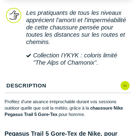
New Balance
PAR MARQUES
Les pratiquants de tous les niveaux
Nike
DÉSTOCKAGE
apprécient l'amorti et l'imperméabilité
NNormal
de cette chaussure pensée pour
toutes les distances sur les routes et
+ Voir tous les
accessoires
Odlo
chemins.
On-Running
Collection IYKYK : coloris limité
"The Alps of Chamonix".
Orca
OVERSTIMS
DESCRIPTION
Patagonia
Petzl
Profitez d'une aisance irréprochable durant vos sessions
outdoor quelle que soit la météo, grâce à la
chaussure Nike
Polar
Pegasus Trail 5 Gore-Tex
pour homme.
Puma
Pegasus Trail 5 Gore-Tex de Nike, pour