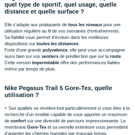
Raidlight
quel type de sportif, quel usage, quelle
distance et quelle surface ?
Reebok
Elle s'adapte aux pratiquants de
tous les niveaux
pour une
Salomon
utilisation régulière au fil de vos semaines d'entraînements.
Sa fiabilité vous permet d'évoluer dans les meilleures
Saucony
dispositions sur
toutes les distances
.
Forte d'une grande
polyvalence
, elle peut vous accompagner
Saxx
aussi bien sur vos
sentiers
de prédilection que sur la
route
.
Cette version
imperméable
offre des performances fiables
Scarpa
même par temps de pluie.
Scott
Nike Pegasus Trail 5 Gore-Tex, quelle
Shokz
utilisation ?
Sidas
+ Ses qualités se révèlent tout particulièrement si vous êtes à la
Smoon
recherche d'un modèle capable de vous apporter un maximum
de
confort
sur une diversité de parcours impressionnante. La
Speedo
membrane
Gore-Tex
et sa semelle extérieure vous permettent
d'arpenter les chemins humides par mauvais temps.