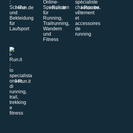
i-Run.de
i-Run.at
i-Run.be
i-Run.it