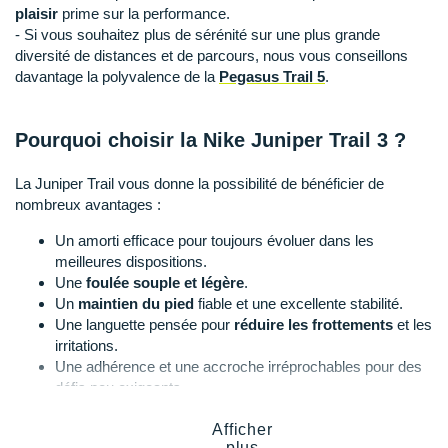
Raidlight
plaisir
prime sur la performance.
- Si vous souhaitez plus de sérénité sur une plus grande
Reebok
diversité de distances et de parcours, nous vous conseillons
davantage la polyvalence de la
Pegasus Trail 5
.
Salomon
Saucony
Pourquoi choisir la Nike Juniper Trail 3 ?
Saxx
La Juniper Trail vous donne la possibilité de bénéficier de
nombreux avantages :
Scarpa
Un amorti efficace pour toujours évoluer dans les
Scott
meilleures dispositions.
Une
foulée souple et légère
.
Shokz
Un
maintien du pied
fiable et une excellente stabilité.
Une languette pensée pour
réduire les frottements
et les
Sidas
irritations.
Une adhérence et une accroche irréprochables pour des
Smoon
défis peu exigeants.
Speedo
Afficher
plus