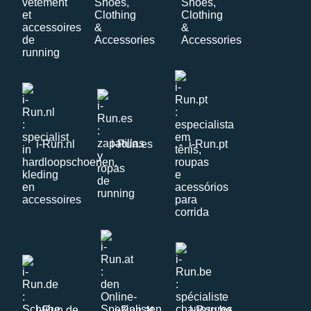
i-Run.nl
i-Run.es
i-Run.pt
i-Run.de
i-Run.at
i-Run.be