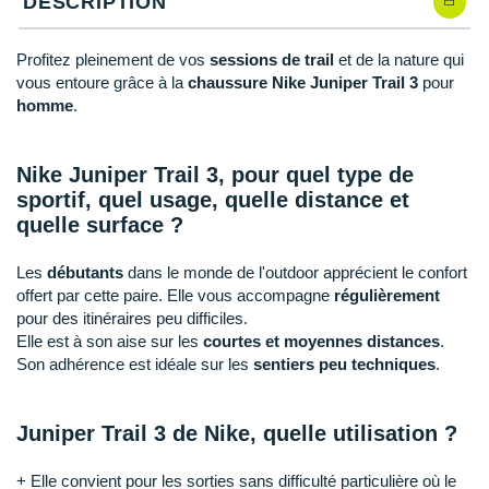
DESCRIPTION
New Balance
PAR MARQUES
Nike
Profitez pleinement de vos
sessions de trail
et de la nature qui
DÉSTOCKAGE
vous entoure grâce à la
chaussure Nike Juniper Trail 3
pour
NNormal
homme
.
+ Voir tous les
accessoires
Odlo
Nike Juniper Trail 3, pour quel type de
On-Running
sportif, quel usage, quelle distance et
quelle surface ?
Orca
OVERSTIMS
Les
débutants
dans le monde de l'outdoor apprécient le confort
offert par cette paire. Elle vous accompagne
régulièrement
Patagonia
pour des itinéraires peu difficiles.
Elle est à son aise sur les
courtes et moyennes distances
.
Petzl
Son adhérence est idéale sur les
sentiers peu techniques
.
Polar
Juniper Trail 3 de Nike, quelle utilisation ?
Puma
+ Elle convient pour les sorties sans difficulté particulière où le