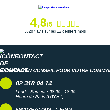
Semelle intérieure inamovible
Poids constaté chez i-Run : 277 g en taille 42
4,8
/5
Les autres produits
Nike
38287 avis sur les 12 derniers mois
CONTACT
BESOIN D'UN CONSEIL POUR VOTRE COMMA
02 318 04 14
Lundi - Samedi · 08:00 - 18:00
Heure de Paris (UTC+1)
ENVOYEZ-NOUS UN E-MAIL