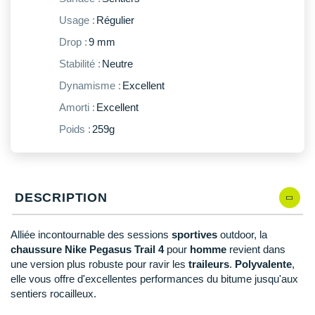
New Balance
PAR MARQUES
Usage :
Régulier
Nike
Drop :
9 mm
DÉSTOCKAGE
NNormal
Stabilité :
Neutre
Dynamisme :
Excellent
+ Voir tous les
accessoires
Odlo
Amorti :
Excellent
On-Running
Poids :
259g
Orca
OVERSTIMS
DESCRIPTION
Patagonia
Petzl
Alliée incontournable des sessions
sportives
outdoor, la
chaussure Nike Pegasus Trail 4
pour
homme
revient dans
Polar
une version plus robuste pour ravir les
traileurs
.
Polyvalente
,
elle vous offre d'excellentes performances du bitume jusqu'aux
Puma
sentiers rocailleux.