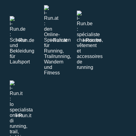
i-Run.de
i-Run.at
i-Run.be
i-Run.it