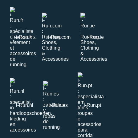
i-Run.fr
i-Run.com
i-Run.ie
i-Run.nl
i-Run.es
i-Run.pt