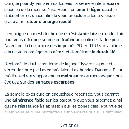
Raidlight
Conçue pour dynamiser vos foulées, la semelle intermédiaire
s'équipe de la mousse Nike React, un
amorti léger
capable
Reebok
d'absorber les chocs afin de vous propulser à toute vitesse
grâce à un
retour d'énergie réactif
.
Salomon
L'empeigne en
mesh
technique et
résistante
laisse circuler l'air
Saucony
pour vous offrir une source de
fraîcheur
continue. Taillée pour
l'aventure, la tige arbore des imprimés 3D en TPU sur la pointe
Saxx
afin de vous protéger des débris et d'améliorer la
durabilité
.
Scarpa
Renforcé, le double système de laçage Flywire s'ajuste et
verrouille votre pied avec précision. Les bandes Dynamic Fit au
Scott
médio-pied vous apportent un
maintien
rassurant lorsque vous
évoluez sur des
surfaces escarpées
.
Shokz
La semelle extérieure en caoutchouc repensée, vous garantit
Sidas
une
adhérence
fiable sur les parcours que vous arpentez ainsi
qu'une
résistance à l'abrasion
sur les zones clés. Pourvue de
Smoon
crampons
et d'une
protection
supplémentaire sur l'avant pied,
elle vous promet une
traction
optimale en plus de convenir au
Speedo
bitume
.
Afficher