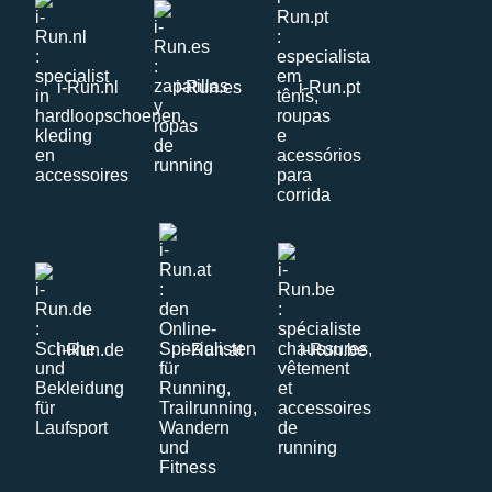
i-Run.nl
i-Run.es
i-Run.pt
i-Run.de
i-Run.at
i-Run.be