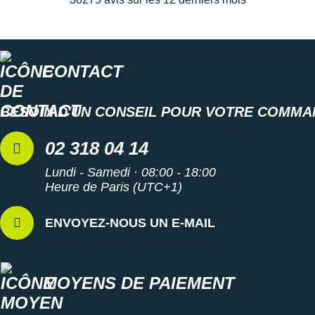
Renforts sur la tige et talon rembourré
Confectionnée en France
Semelle intermédiaire composée à 25% de matériaux
recyclés : écologie
Poids constaté chez i-Run : 274 g en taille 42
CONTACT
Coloris : bleu marine, noir, gris et bleu
BESOIN D'UN CONSEIL POUR VOTRE COMMA
Les autres produits
Millet
02 318 04 14
Lundi - Samedi · 08:00 - 18:00
Heure de Paris (UTC+1)
ENVOYEZ-NOUS UN E-MAIL
MOYENS DE PAIEMENT