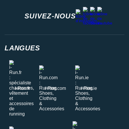
facebook
strava
youtube
instagram
SUIVEZ-NOUS
LANGUES
i-Run.fr
i-Run.com
i-Run.ie