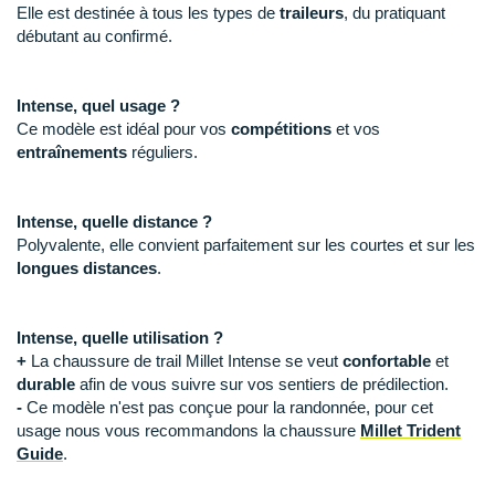
Raidlight
Elle est destinée à tous les types de
traileurs
, du pratiquant
débutant au confirmé.
Reebok
Salomon
Intense, quel usage ?
Ce modèle est idéal pour vos
compétitions
et vos
Saucony
entraînements
réguliers.
Saxx
Intense, quelle distance ?
Scarpa
Polyvalente, elle convient parfaitement sur les courtes et sur les
longues distances
.
Scott
Shokz
Intense, quelle utilisation ?
+
La chaussure de trail Millet Intense se veut
confortable
et
Sidas
durable
afin de vous suivre sur vos sentiers de prédilection.
-
Ce modèle n'est pas conçue pour la randonnée, pour cet
Smoon
usage nous vous recommandons la chaussure
Millet Trident
Guide
.
Speedo