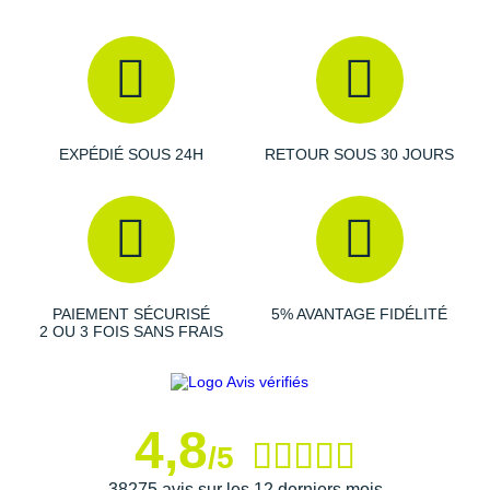
performant et
durable
. Elle absorbe les impacts avec le sol afin
de vous garantir un
confort
permanent.
Tige de l'Intense
Son empeigne
résistante
maintient votre pied en place et
assure une
respirabilité
adaptée à votre rythme. Elle associe
EXPÉDIÉ SOUS 24H
RETOUR SOUS 30 JOURS
légèreté
et
protection
grâce sa languette fine ainsi qu'à son
pare-pierres en TPU.
Semelle extérieure de l'Intense
Gage de vitesse, la semelle extérieure promet une
traction
PAIEMENT SÉCURISÉ
5% AVANTAGE FIDÉLITÉ
réactive et une
accroche
fiable sur différents types de terrains.
2 OU 3 FOIS SANS FRAIS
Ses
crampons
fournissent une excellente
stabilité
en montée
comme en descente.
Semelle intérieure amovible : amorti et protection
4,8
/5
Lacets anti-dérapants et autobloquants : sécurité
Languette et col souples
38275 avis sur les 12 derniers mois