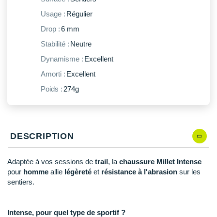
New Balance
PAR MARQUES
Usage :
Régulier
Nike
Drop :
6 mm
DÉSTOCKAGE
NNormal
Stabilité :
Neutre
Dynamisme :
Excellent
+ Voir tous les
accessoires
Odlo
Amorti :
Excellent
On-Running
Poids :
274g
Orca
OVERSTIMS
DESCRIPTION
Patagonia
Petzl
Adaptée à vos sessions de
trail
, la
chaussure Millet Intense
pour
homme
allie
légèreté
et
résistance à l'abrasion
sur les
Polar
sentiers.
Puma
Intense, pour quel type de sportif ?