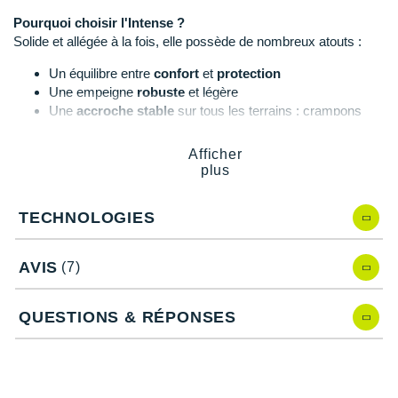
Suunto
Pourquoi choisir l'Intense ?
Solide et allégée à la fois, elle possède de nombreux atouts :
Ta Energy
Un équilibre entre
confort
et
protection
The North Face
Une empeigne
robuste
et légère
Une
accroche stable
sur tous les terrains : crampons
Thuasne
Une semelle extérieure
rapide
et dynamique
Une fabrication française
Under Armour
Afficher
plus
Withings
TECHNOLOGIES
Caractéristiques de l'Intense
X-Bionic
X-Socks
AVIS
(7)
Drop de l'Intense
Le drop de la chaussure Intense est de 6 mm.
+ Voir toutes les marques
QUESTIONS & RÉPONSES
Amorti de l'Intense
La semelle intermédiaire en partie recyclée vous offre un
amorti