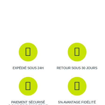
Drop
: 7 mm
Suunto
Poids constaté chez i-Run
: 307 g en taille 42
Ta Energy
Coloris
: noir, jaune et rouge
The North Face
Les autres produits
La Sportiva
Thuasne
Under Armour
Withings
X-Bionic
EXPÉDIÉ SOUS 24H
RETOUR SOUS 30 JOURS
X-Socks
+ Voir toutes les marques
PAIEMENT SÉCURISÉ
5% AVANTAGE FIDÉLITÉ