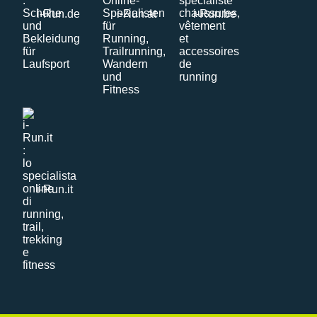
i-Run.de
i-Run.at
i-Run.be
i-Run.it