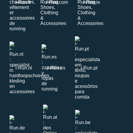
i-Run.fr
i-Run.com
i-Run.ie
i-Run.nl
i-Run.es
i-Run.pt