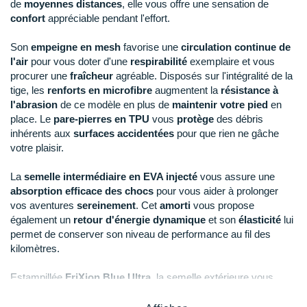
New Balance
de
moyennes distances
, elle vous offre une sensation de
PAR MARQUES
confort
appréciable pendant l'effort.
47
Il en reste 1 !
Nike
DÉSTOCKAGE
Son
empeigne en mesh
favorise une
circulation continue de
47.5
En rupture
NNormal
l'air
pour vous doter d'une
respirabilité
exemplaire et vous
procurer une
fraîcheur
agréable. Disposés sur l'intégralité de la
+ Voir tous les
accessoires
48
En rupture
Odlo
tige, les
renforts en microfibre
augmentent la
résistance à
l'abrasion
de ce modèle en plus de
maintenir votre pied
en
48.5
En rupture
On-Running
place. Le
pare-pierres en TPU
vous
protège
des débris
inhérents aux
surfaces accidentées
pour que rien ne gâche
Orca
49
En rupture
votre plaisir.
OVERSTIMS
49.5
En rupture
La
semelle intermédiaire en EVA injecté
vous assure une
absorption efficace des chocs
pour vous aider à prolonger
Patagonia
vos aventures
sereinement
. Cet
amorti
vous propose
également un
retour d'énergie dynamique
et son
élasticité
lui
Petzl
permet de conserver son niveau de performance au fil des
kilomètres.
Polar
Estampillée
FriXion Blue Ultra
, la semelle extérieure vous
Puma
garantit une
adhérence
fiable sur vos parcours, sa
durabilité
vous préserve d'une éventuelle déconvenue. L'
Impact Brake