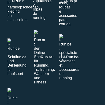
i-Run.nl
i-Run.es
i-Run.pt
i-Run.de
i-Run.at
i-Run.be