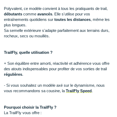
Raidlight
Polyvalent, ce modèle convient à tous les pratiquants de trail,
Reebok
débutants
comme
avancés
. Elle s'utilise pour vos
entraînements quotidiens sur
toutes les distances
, même les
Salomon
plus longues.
Sa semelle extérieure s'adapte parfaitement aux terrains durs,
Saucony
rocheux, secs ou mouillés.
Saxx
TrailFly, quelle utilisation ?
Scarpa
+ Son équilibre entre amorti, réactivité et adhérence vous offre
Scott
des atouts indispensables pour profiter de vos sorties de trail
régulières
.
Shokz
- Si vous souhaitez un modèle axé sur le dynamisme, nous
Sidas
vous recommandons sa cousine, la
TrailFly Speed
.
Smoon
Pourquoi choisir la TrailFly ?
Speedo
La TrailFly vous offre :