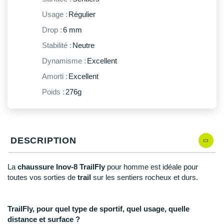
New Balance
PAR MARQUES
Usage :
Régulier
Nike
Drop :
6 mm
DÉSTOCKAGE
NNormal
Stabilité :
Neutre
Dynamisme :
Excellent
+ Voir tous les
accessoires
Odlo
Amorti :
Excellent
On-Running
Poids :
276g
Orca
OVERSTIMS
DESCRIPTION
Patagonia
Petzl
La
chaussure Inov-8 TrailFly
pour homme est idéale pour
toutes vos sorties de
trail
sur les sentiers rocheux et durs.
Polar
Puma
TrailFly, pour quel type de sportif, quel usage, quelle
distance et surface ?