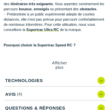
Raidlight
des
itinéraires très exigeants
. Vous arpentez sereinement les
parcours
boueux
,
enneigés
ou présentant des
obstacles
.
Reebok
- Prédestinée à un public expérimenté adepte de courtes
distances, elle n'est pas prévue pour parcourir confortablement
Salomon
de nombreux kilomètres. Pour cette utilisation, nous vous
conseillons la
Supertrac Ultra RC
de la marque.
Saucony
Saxx
Pourquoi choisir la Supertrac Speed RC ?
Scarpa
En choisissant la Supertrac Speed RC vous pouvez profiter :
Scott
Afficher
D'un dynamisme propice à de belles performances.
plus
D'un
pare-pierre
efficace et de
plusieurs protections
Shokz
pour évoluer dans les meilleures dispositions.
D'une
traction
bienvenue sur les terrains escarpés.
TECHNOLOGIES
Sidas
D'une robustesse et d'une fiabilité totales pour une
durabilité impressionnante.
Smoon
AVIS
(4)
D'une
légèreté
appréciable pour gagner en confort.
D'une
accroche
irréprochable grâce à des crampons.
Speedo
QUESTIONS & RÉPONSES