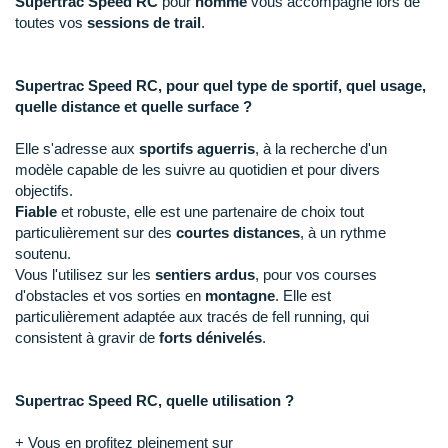
New Balance
Supertrac Speed RC
pour
homme
vous accompagne lors de
PAR MARQUES
toutes vos
sessions de trail
.
Nike
DÉSTOCKAGE
NNormal
Supertrac Speed RC, pour quel type de sportif, quel usage,
quelle distance et quelle surface ?
+ Voir tous les
accessoires
Odlo
Elle s'adresse aux
sportifs aguerris
, à la recherche d'un
On-Running
modèle capable de les suivre au quotidien et pour divers
objectifs.
Orca
Fiable
et robuste, elle est une partenaire de choix tout
particulièrement sur des
courtes distances
, à un rythme
OVERSTIMS
soutenu.
Vous l'utilisez sur les
sentiers ardus
, pour vos courses
Patagonia
d'obstacles et vos sorties en
montagne
. Elle est
particulièrement adaptée aux tracés de fell running, qui
Petzl
consistent à gravir de
forts dénivelés
.
Polar
Supertrac Speed RC, quelle utilisation ?
Puma
+ Vous en profitez pleinement sur