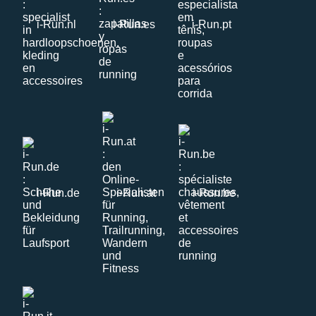
i-Run.nl
i-Run.es
i-Run.pt
i-Run.de
i-Run.at
i-Run.be