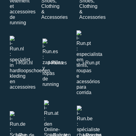
i-Run.nl
i-Run.es
i-Run.pt
i-Run.de
i-Run.at
i-Run.be