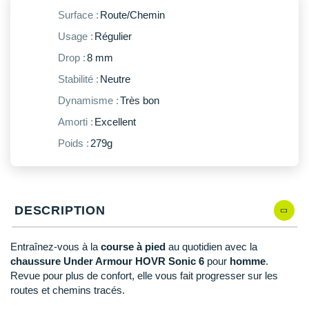
New Balance
PAR MARQUES
Surface :
Route/Chemin
Nike
Usage :
Régulier
DÉSTOCKAGE
NNormal
Drop :
8 mm
Stabilité :
Neutre
+ Voir tous les
accessoires
Odlo
Dynamisme :
Très bon
On-Running
Amorti :
Excellent
Orca
Poids :
279g
OVERSTIMS
Patagonia
DESCRIPTION
Petzl
Entraînez-vous à la
course à pied
au quotidien avec la
Polar
chaussure Under Armour HOVR Sonic 6
pour
homme
.
Revue pour plus de confort, elle vous fait progresser sur les
Puma
routes et chemins tracés.