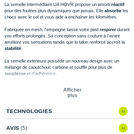
Raidlight
La semelle intermédiaire UA HOVR propose un amorti
réactif
pour des foulées plus dynamiques que jamais. Elle
absorbe
les
Reebok
chocs avec le sol et vous aide à enchaîner les kilomètres.
Salomon
Fabriquée en mesh, l'empeigne laisse votre pied
respirer
durant
vos efforts prolongés. Sa conception sans couture à l'avant
Saucony
améliore vos sensations tandis que le talon renforcé accroît la
stabilité
.
Saxx
La semelle extérieure possède un nouveau design avec un
Scarpa
mélange de caoutchouc carbone et soufflé pour plus de
souplesse
et d'adhérence.
Scott
Shokz
Afficher
Points clés de la
chaussure Under Armour HOVR Sonic 6
plus
Sidas
Idéale pour les entraînements de running
Semelle intermédiaire UA HOVR
: amorti et retour
TECHNOLOGIES
Smoon
d'énergie
Empeigne en mesh
: respirabilité
Speedo
AVIS
(5)
Sans couture à l'avant
: confort