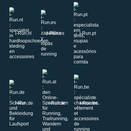
i-Run.nl
i-Run.es
i-Run.pt
i-Run.de
i-Run.at
i-Run.be