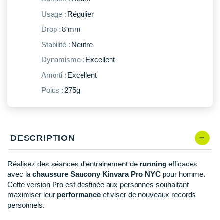
New Balance
PAR MARQUES
Usage :
Régulier
Nike
Drop :
8 mm
DÉSTOCKAGE
NNormal
Stabilité :
Neutre
Dynamisme :
Excellent
+ Voir tous les
accessoires
Odlo
Amorti :
Excellent
On-Running
Poids :
275g
Orca
OVERSTIMS
DESCRIPTION
Patagonia
Petzl
Réalisez des séances d'entrainement de
running
efficaces
avec la
chaussure Saucony Kinvara Pro NYC
pour homme.
Polar
Cette version Pro est destinée aux personnes souhaitant
maximiser leur
performance
et viser de nouveaux records
Puma
personnels.