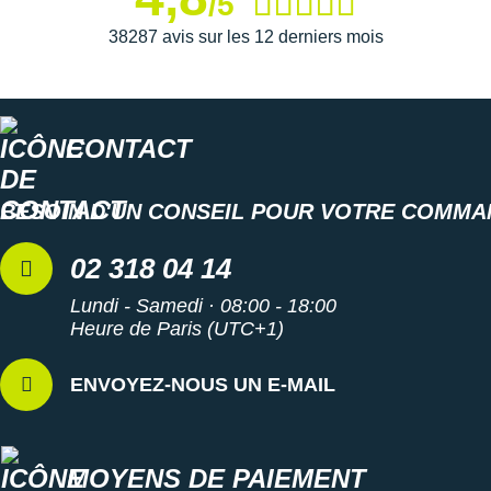
/5
Semelle extérieure
: La semelle extérieure en
38287 avis sur les 12 derniers mois
caoutchouc possède des motifs rainurés afin d'optimiser
l'adhérence
au bitume.
CONTACT
Édition marathon de New-York
Semelle intérieure amovible PWRRUN+ : amorti
Poids constaté chez i-Run : 275 g en taille 42
BESOIN D'UN CONSEIL POUR VOTRE COMMA
Coloris : bleu, gris et blanc
02 318 04 14
Les autres produits
Saucony
Lundi - Samedi · 08:00 - 18:00
Heure de Paris (UTC+1)
ENVOYEZ-NOUS UN E-MAIL
MOYENS DE PAIEMENT