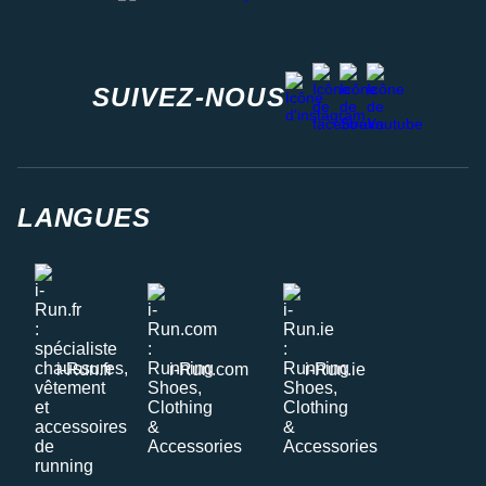
facebook
strava
youtube
instagram
SUIVEZ-NOUS
LANGUES
i-Run.fr
i-Run.com
i-Run.ie