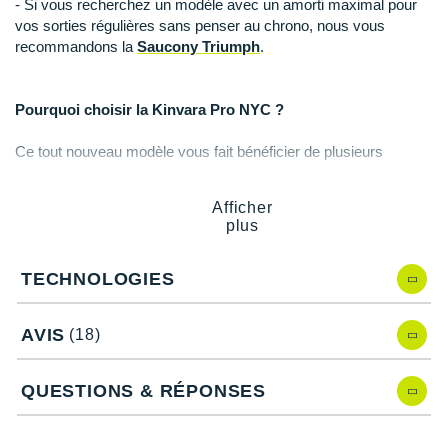
- Si vous recherchez un modèle avec un amorti maximal pour
Suunto
vos sorties régulières sans penser au chrono, nous vous
recommandons la
Saucony Triumph
.
Ta Energy
The North Face
Pourquoi choisir la Kinvara Pro NYC ?
Thuasne
Ce tout nouveau modèle vous fait bénéficier de plusieurs
Under Armour
avantages :
Afficher
Une
propulsion
puissante grâce à la plaque en fibre de
Withings
plus
carbone sur les 3/4 de la longueur.
Une légèreté profitable pour évoluer facilement.
X-Bionic
Un assemblage de mousses performantes pour allier
TECHNOLOGIES
amorti
et réactivité.
X-Socks
Un effet balancier optimal qui facilite votre progression.
AVIS
Un
(18)
maintien
sûr et confortable.
+ Voir toutes les marques
QUESTIONS & RÉPONSES
Caractéristiques de la Kinvara Pro NYC