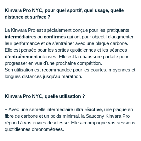
Raidlight
Kinvara Pro NYC, pour quel sportif, quel usage, quelle
Reebok
distance et surface ?
Salomon
La Kinvara Pro est spécialement conçue pour les pratiquants
intermédiaires
ou
confirmés
qui ont pour objectif d'augmenter
Saucony
leur performance et de s’entraîner avec une plaque carbone.
Elle est pensée pour les sorties quotidiennes et les séances
Saxx
d'entraînement
intenses. Elle est la chaussure parfaite pour
progresser en vue d'une prochaine compétition.
Scarpa
Son utilisation est recommandée pour les courtes, moyennes et
longues distances jusqu'au marathon.
Scott
Shokz
Kinvara Pro NYC, quelle utilisation ?
Sidas
+ Avec une semelle intermédiaire ultra
réactive
, une plaque en
fibre de carbone et un poids minimal, la Saucony Kinvara Pro
Smoon
répond à vos envies de vitesse. Elle accompagne vos sessions
quotidiennes chronométrées.
Speedo