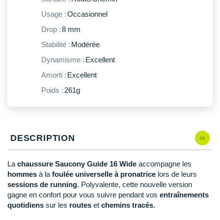
New Balance
PAR MARQUES
Usage :
Occasionnel
Nike
Drop :
8 mm
DÉSTOCKAGE
NNormal
Stabilité :
Modérée
Dynamisme :
Excellent
+ Voir tous les
accessoires
Odlo
Amorti :
Excellent
On-Running
Poids :
261g
Orca
OVERSTIMS
DESCRIPTION
Patagonia
Petzl
La
chaussure Saucony Guide 16 Wide
accompagne les
hommes
à la
foulée universelle à pronatrice
lors de leurs
Polar
sessions de running
. Polyvalente, cette nouvelle version
gagne en confort pour vous suivre pendant vos
entraînements
Puma
quotidiens
sur les
routes
et
chemins tracés
.