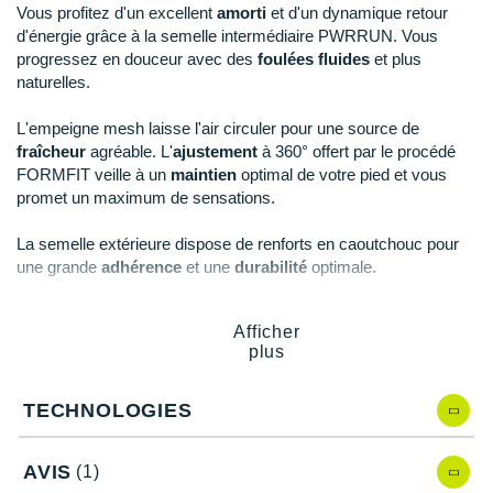
Raidlight
Vous profitez d'un excellent
amorti
et d'un dynamique retour
d'énergie grâce à la semelle intermédiaire PWRRUN. Vous
Reebok
progressez en douceur avec des
foulées fluides
et plus
naturelles.
Salomon
L'empeigne mesh laisse l'air circuler pour une source de
Saucony
fraîcheur
agréable. L'
ajustement
à 360° offert par le procédé
FORMFIT veille à un
maintien
optimal de votre pied et vous
Saxx
promet un maximum de sensations.
Scarpa
La semelle extérieure dispose de renforts en caoutchouc pour
une grande
adhérence
et une
durabilité
optimale.
Scott
Shokz
Afficher
Points clés de la
chaussure Saucony Guide 16 Wide
plus
Sidas
Version wide
: pour les pieds larges
Chaussure polyvalente pour plus de confort lors de
TECHNOLOGIES
Smoon
vos entraînements quotidiens, jusqu'au marathon
Semelle intermédiaire PWRRUN
: amorti et retour
Speedo
d'énergie
AVIS
(1)
Foulées naturelles et fluides