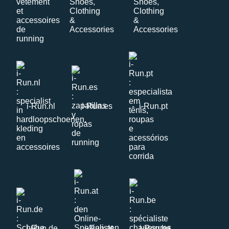
i-Run.nl
i-Run.es
i-Run.pt
i-Run.de
i-Run.at
i-Run.be