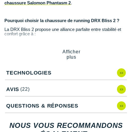
Raidlight
chaussure Salomon Phantasm 2
.
Reebok
Pourquoi choisir la chaussure de running DRX Bliss 2 ?
Salomon
La DRX Bliss 2 propose une alliance parfaite entre stabilité et
confort grâce à :
Saucony
Sa technologie de soutien avancé pour une stabilité fiable.
Son amorti supérieur gage de
confort.
Saxx
Une tige qui assure une
ventilation
constante et un
Afficher
ajustement précis.
plus
Une adhérence polyvalente qui garantit une bonne traction
Scarpa
sur différentes surfaces.
TECHNOLOGIES
Scott
Shokz
DRX Bliss 2 de Salomon, quelles nouveautés ?
AVIS
(22)
Après comparaison avec la
DRX Bliss
cette 2ème édition
Sidas
propose :
QUESTIONS & RÉPONSES
Un fit repensé pour plus de confort et de maintien.
Smoon
Une empeigne en mesh plus respirante.
Speedo
NOUS VOUS RECOMMANDONS