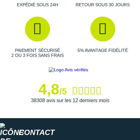
EXPÉDIÉ SOUS 24H
RETOUR SOUS 30 JOURS
Semelle intérieure amovible
Poids constaté chez i-Run
: 254 g en taille 42
Les autres produits
Salomon
PAIEMENT SÉCURISÉ
5% AVANTAGE FIDÉLITÉ
2 OU 3 FOIS SANS FRAIS
4,8
/5
38308 avis sur les 12 derniers mois
CONTACT