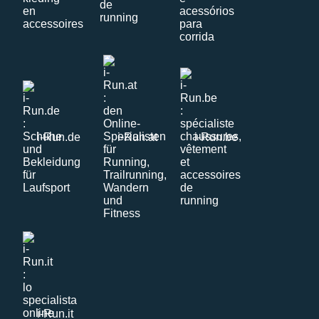
i-Run.de
i-Run.at
i-Run.be
i-Run.it