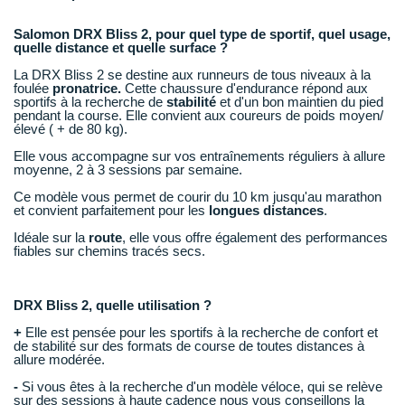
New Balance
PAR MARQUES
Salomon DRX Bliss 2, pour quel type de sportif, quel usage,
Nike
quelle distance et quelle surface ?
DÉSTOCKAGE
La DRX Bliss 2 se destine aux runneurs de tous niveaux à la
NNormal
foulée
pronatrice.
Cette chaussure d'endurance répond aux
sportifs à la recherche de
stabilité
et d'un bon maintien du pied
+ Voir tous les
accessoires
Odlo
pendant la course. Elle convient aux coureurs de poids moyen/
élevé ( + de 80 kg).
On-Running
Elle vous accompagne sur vos entraînements réguliers à allure
moyenne, 2 à 3 sessions par semaine.
Orca
Ce modèle vous permet de courir du 10 km jusqu'au marathon
et convient parfaitement pour les
longues distances
.
OVERSTIMS
Idéale sur la
route
, elle vous offre également des performances
fiables sur chemins tracés secs.
Patagonia
Petzl
DRX Bliss 2, quelle utilisation ?
+
Elle est pensée pour les sportifs à la recherche de confort et
Polar
de stabilité sur des formats de course de toutes distances à
allure modérée.
Puma
-
Si vous êtes à la recherche d'un modèle véloce, qui se relève
sur des sessions à haute cadence nous vous conseillons la