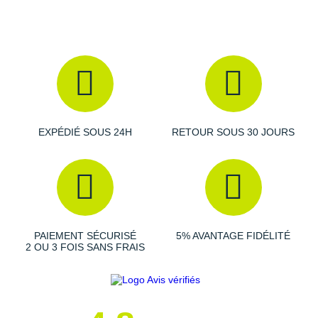
toutes circonstances.
Semelle extérieure
:
adhérente
, elle vous permet
d'arpenter vos itinéraires de prédilection sans difficulté.
Elle résiste aux détériorations liées à l'abrasion et promet
une grande
durabilité
dans le temps.
EXPÉDIÉ SOUS 24H
RETOUR SOUS 30 JOURS
Semelle intérieure amovible
Poids constaté chez i-Run : 363 g en taille 42
Les autres produits
Mizuno
PAIEMENT SÉCURISÉ
5% AVANTAGE FIDÉLITÉ
2 OU 3 FOIS SANS FRAIS