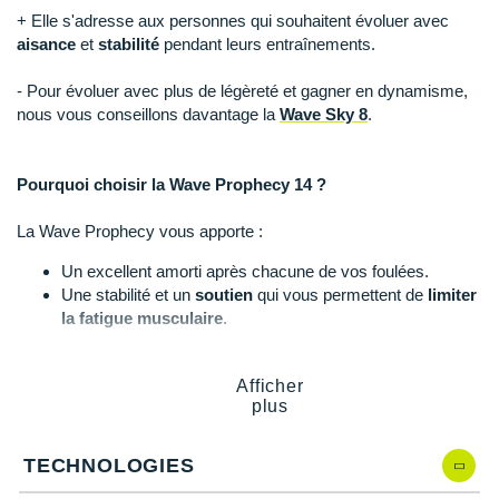
Raidlight
+ Elle s'adresse aux personnes qui souhaitent évoluer avec
aisance
et
stabilité
pendant leurs entraînements.
Reebok
- Pour évoluer avec plus de légèreté et gagner en dynamisme,
Salomon
nous vous conseillons davantage la
Wave Sky 8
.
Saucony
Pourquoi choisir la Wave Prophecy 14 ?
Saxx
La Wave Prophecy vous apporte :
Scarpa
Un excellent amorti après chacune de vos foulées.
Scott
Une stabilité et un
soutien
qui vous permettent de
limiter
la fatigue musculaire
.
Shokz
Sidas
Afficher
Wave Prophecy 14, quelles nouveautés ?
plus
Smoon
Celle qui vient remplacer la Wave Prophecy 13 propose :
Speedo
TECHNOLOGIES
Des empiècements en
cuir synthétique
.