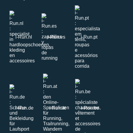
i-Run.nl
i-Run.es
i-Run.pt
i-Run.de
i-Run.at
i-Run.be