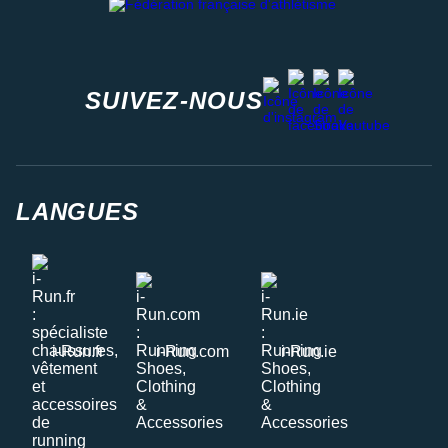
facebook
strava
youtube
instagram
SUIVEZ-NOUS
LANGUES
i-Run.fr
i-Run.com
i-Run.ie