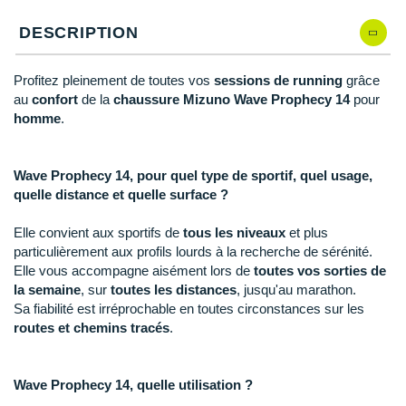
New Balance
PAR MARQUES
DESCRIPTION
Nike
DÉSTOCKAGE
NNormal
Profitez pleinement de toutes vos
sessions de running
grâce
au
confort
de la
chaussure Mizuno Wave Prophecy 14
pour
+ Voir tous les
accessoires
Odlo
homme
.
On-Running
Wave Prophecy 14, pour quel type de sportif, quel usage,
Orca
quelle distance et quelle surface ?
OVERSTIMS
Elle convient aux sportifs de
tous les niveaux
et plus
particulièrement aux profils lourds à la recherche de sérénité.
Patagonia
Elle vous accompagne aisément lors de
toutes vos sorties de
la semaine
, sur
toutes les distances
, jusqu'au marathon.
Petzl
Sa fiabilité est irréprochable en toutes circonstances sur les
routes et chemins tracés
.
Polar
Puma
Wave Prophecy 14, quelle utilisation ?