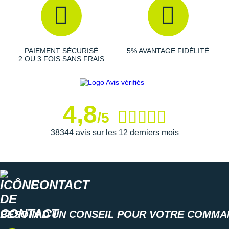
Drop
: 5 mm
Poids constaté chez i-Run
: 209 g en taille 42
Coloris
: noir, lime, bleu électrique, blanc et bleu clair
Les autres produits
Hoka One One
PAIEMENT SÉCURISÉ
5% AVANTAGE FIDÉLITÉ
2 OU 3 FOIS SANS FRAIS
4,8
/5
38344 avis sur les 12 derniers mois
CONTACT
BESOIN D'UN CONSEIL POUR VOTRE COMMA