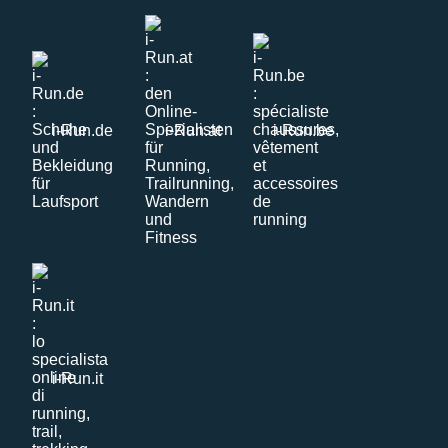
i-Run.de
i-Run.at
i-Run.be
i-Run.it