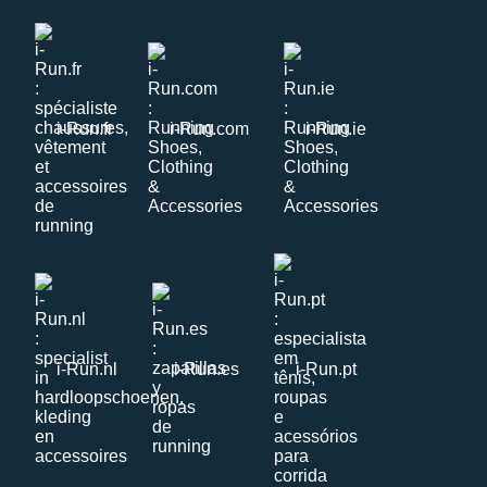
i-Run.fr
i-Run.com
i-Run.ie
i-Run.nl
i-Run.es
i-Run.pt