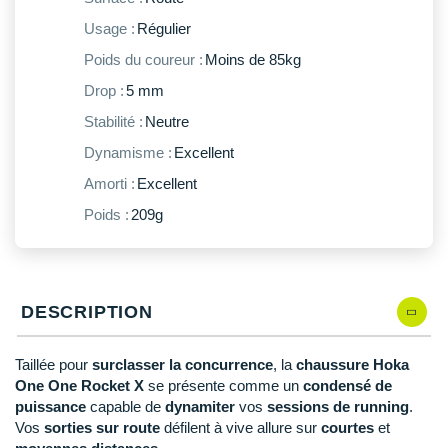
New Balance
PAR MARQUES
Usage :
Régulier
Nike
Poids du coureur :
Moins de 85kg
DÉSTOCKAGE
NNormal
Drop :
5 mm
Stabilité :
Neutre
+ Voir tous les
accessoires
Odlo
Dynamisme :
Excellent
On-Running
Amorti :
Excellent
Orca
Poids :
209g
OVERSTIMS
Patagonia
DESCRIPTION
Petzl
Taillée pour
surclasser la concurrence
, la
chaussure Hoka
Polar
One One Rocket X
se présente comme un
condensé de
puissance
capable de
dynamiter
vos
sessions de running
.
Puma
Vos
sorties
sur route
défilent à vive allure sur
courtes
et