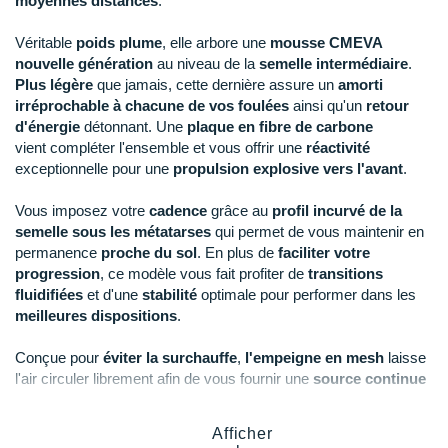
moyennes distances
.
Raidlight
Véritable
poids plume
, elle arbore une
mousse CMEVA
Reebok
nouvelle génération
au niveau de la
semelle intermédiaire
.
Plus légère
que jamais, cette dernière assure un
amorti
Salomon
irréprochable à chacune de vos foulées
ainsi qu'un
retour
d'énergie
détonnant. Une
plaque en fibre de carbone
Saucony
vient compléter l'ensemble et vous offrir une
réactivité
Saxx
exceptionnelle pour une
propulsion explosive vers l'avant
.
Scarpa
Vous imposez votre
cadence
grâce au
profil incurvé de la
semelle sous les métatarses
qui permet de vous maintenir en
Scott
permanence
proche
du sol
. En plus de
faciliter votre
progression
, ce modèle vous fait profiter de
transitions
Shokz
fluidifiées
et d'une
stabilité
optimale pour performer dans les
meilleures dispositions
.
Sidas
Conçue pour
éviter la surchauffe
,
l'empeigne en mesh
laisse
Smoon
l'air circuler librement afin de vous fournir une
source continue
de fraîcheur
et de
respirabilité
. Une
languette anatomique
Speedo
s'ajuste parfaitement à votre pied
pour vous garantir une
Afficher
aisance
maximale en toutes circonstances.