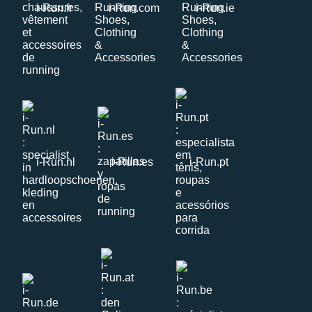
i-Run.fr
i-Run.com
i-Run.ie
i-Run.nl
i-Run.es
i-Run.pt