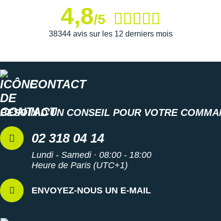
4,8
Semelle intérieure amovible : idéale pour des raisons
/5
d'hygiène
38344 avis sur les 12 derniers mois
Poids constaté chez i-Run : 438 g en taille 42
Toutes les
chaussures de randonnée
Les autres produits
La Sportiva
CONTACT
BESOIN D'UN CONSEIL POUR VOTRE COMMA
02 318 04 14
Lundi - Samedi · 08:00 - 18:00
Heure de Paris (UTC+1)
ENVOYEZ-NOUS UN E-MAIL