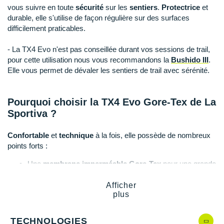
Raidlight
vous suivre en toute
sécurité
sur les
sentiers
.
Protectrice
et
durable, elle s'utilise de façon régulière sur des surfaces
Reebok
difficilement praticables.
Salomon
- La TX4 Evo n'est pas conseillée durant vos sessions de trail,
pour cette utilisation nous vous recommandons la
Bushido III
.
Saucony
Elle vous permet de dévaler les sentiers de trail avec sérénité.
Saxx
Pourquoi choisir la TX4 Evo
Gore-Tex
de La
Scarpa
Sportiva ?
Scott
Confortable
et
technique
à la fois, elle possède de nombreux
Shokz
points forts :
Une
membrane imperméable Gore-Tex
pour une grande
Sidas
protection face à la
pluie
.
Une empeigne protectrice et gage de confort grâce à son
Afficher
Smoon
plus
cuir suédé ainsi que ses
renforts
.
Une doublure en mesh qui promet une grande
Speedo
respirabilité
.
TECHNOLOGIES