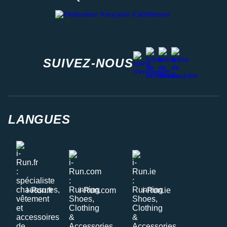
Fédération française d'athlétisme
facebook
strava
youtube
instagram
SUIVEZ-NOUS
LANGUES
i-Run.fr
i-Run.com
i-Run.ie