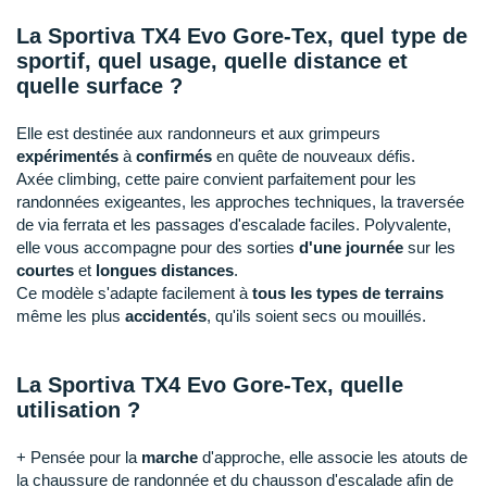
New Balance
PAR MARQUES
La Sportiva TX4 Evo Gore-Tex, quel type de
Nike
sportif, quel usage, quelle distance et
DÉSTOCKAGE
quelle surface ?
NNormal
+ Voir tous les
accessoires
Elle est destinée aux randonneurs et aux grimpeurs
Odlo
expérimentés
à
confirmés
en quête de nouveaux défis.
Axée climbing, cette paire convient parfaitement pour les
On-Running
randonnées exigeantes, les approches techniques, la traversée
Orca
de via ferrata et les passages d'escalade faciles. Polyvalente,
elle vous accompagne pour des sorties
d'une journée
sur les
OVERSTIMS
courtes
et
longues distances
.
Ce modèle s'adapte facilement à
tous les types de terrains
Patagonia
même les plus
accidentés
, qu'ils soient secs ou mouillés.
Petzl
La Sportiva TX4 Evo
Gore-Tex
, quelle
Polar
utilisation ?
Puma
+ Pensée pour la
marche
d'approche, elle associe les atouts de
la chaussure de randonnée et du chausson d'escalade afin de