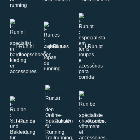
i-Run.nl
i-Run.es
i-Run.pt
i-Run.de
i-Run.at
i-Run.be