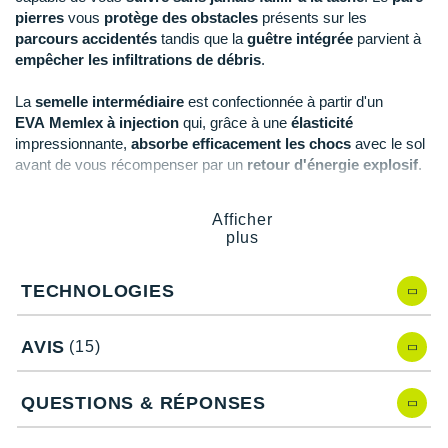
Raidlight
pierres
vous
protège des obstacles
présents sur les
parcours accidentés
tandis que la
guêtre intégrée
parvient à
Reebok
empêcher les infiltrations de débris
.
Salomon
La
semelle intermédiaire
est confectionnée à partir d'un
EVA Memlex à injection
qui, grâce à une
élasticité
Saucony
impressionnante,
absorbe efficacement les chocs
avec le sol
avant de vous récompenser par un
retour d'énergie explosif
.
Saxx
Sous le talon
, un
insert robuste
se charge de
soutenir
davantage vos prises d'appui
, ce qui s'avère être essentiel
Scarpa
Afficher
lorsque vous évoluez en
montagne
.
plus
Scott
Revêtue du
caoutchouc FriXion White
, la
semelle extérieure
TECHNOLOGIES
vous promet une
adhérence
irréprochable alliée à une
Shokz
longévité
accrue. Les
crampons de 7 mm
arborent un
design
Sidas
optimisé pour les surfaces meubles
et le
procédé Impact
AVIS
(15)
Brake System
assure une
accroche
redoutable ainsi qu'une
Smoon
traction
dynamique. Sa
compatibilité avec les clous AT Grip
Spike
,
non fournies
, en fait un choix de prédilection si vous
QUESTIONS & RÉPONSES
Speedo
souhaitez arpenter des
chemins glacés
.