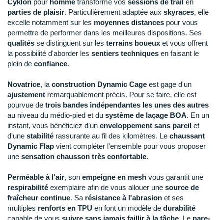
New Balance
Cyklon
pour
homme
transforme vos
sessions de trail
en
PAR MARQUES
parties de plaisir
. Particulièrement adaptée aux
skyraces
, elle
47
En rupture
Nike
excelle notamment sur les
moyennes distances
pour vous
DÉSTOCKAGE
permettre de performer dans les meilleures dispositions. Ses
47.5
Il en reste 1 !
NNormal
qualités
se distinguent sur les
terrains boueux
et vous offrent
la possibilité d'aborder les
sentiers techniques
en faisant le
+ Voir tous les
accessoires
Odlo
plein de
confiance
.
On-Running
Novatrice
, la
construction Dynamic Cage
est gage d'un
ajustement
remarquablement précis. Pour se faire, elle est
Orca
pourvue de
trois bandes indépendantes
les unes des autres
au niveau du médio-pied et du
système de laçage BOA
. En un
OVERSTIMS
instant, vous bénéficiez d'un
enveloppement sans pareil
et
d'une
stabilité
rassurante au fil des kilomètres. Le
chaussant
Patagonia
Dynamic Flap
vient compléter l'ensemble pour vous proposer
une
sensation chausson très confortable
.
Petzl
Perméable à l'air
, son
empeigne en mesh
vous garantit une
Polar
respirabilité
exemplaire afin de vous allouer une
source de
fraîcheur continue
. Sa
résistance à l'abrasion
et ses
Puma
multiples
renforts en TPU
en font un modèle de
durabilité
capable de vous
suivre sans jamais faillir à la tâche
. Le
pare-