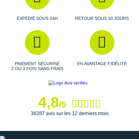
Semelle intérieure amovible Ortholite MR
: amorti,
hygiène et confort
EXPÉDIÉ SOUS 24H
RETOUR SOUS 30 JOURS
Modèle végan
Drop
: 7 mm
Poids constaté chez i-Ru
n
: 305 g en taille 42
Coloris
: noir, jaune et rouge
Découvrez le laçage
Boa Fit System
Les autres produits
La Sportiva
PAIEMENT SÉCURISÉ
5% AVANTAGE FIDÉLITÉ
2 OU 3 FOIS SANS FRAIS
4,8
/5
38287 avis sur les 12 derniers mois