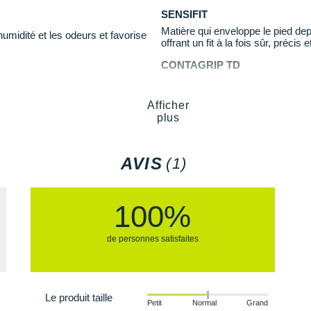
SENSIFIT
Matière qui enveloppe le pied depu
humidité et les odeurs et favorise
offrant un fit à la fois sûr, pré
CONTAGRIP TD
Conçu pour une accroche maximale
Contagrip TD associe des crampo
Afficher
plus
pour vos orteils en montagne ou en
AVIS
(1)
100%
de personnes satisfaites
Le produit taille
Petit
Normal
Grand