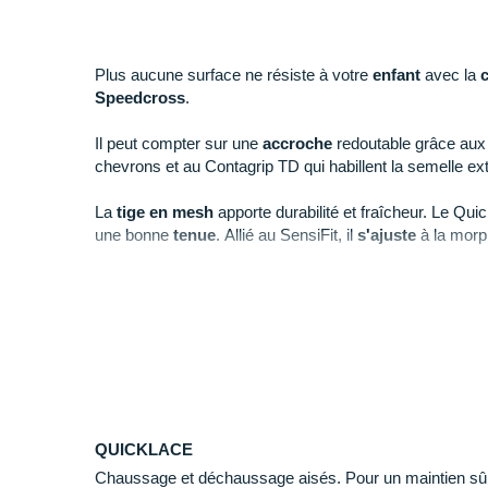
Plus aucune surface ne résiste à votre
enfant
avec la
c
Speedcross
.
Il peut compter sur une
accroche
redoutable grâce au
chevrons et au Contagrip TD qui habillent la semelle ext
La
tige
en mesh
apporte durabilité et fraîcheur. Le Quick
une bonne
tenue
. Allié au SensiFit, il
s'ajuste
à la morp
La semelle intermédiaire EnergyCell se charge
d'absor
escapades. Réactive, cette mousse le
propulse
vers l
Points clés de la
chaussure Salomon Speedcross
Empeigne ripstop
: durabilité
QUICKLACE
Chaussage et déchaussage aisés. Pour un maintien sûr