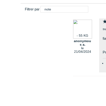
Filtrer par
note
su
- 55 KG
fi
anonymou
s a.
le
21/04/2024
Pr