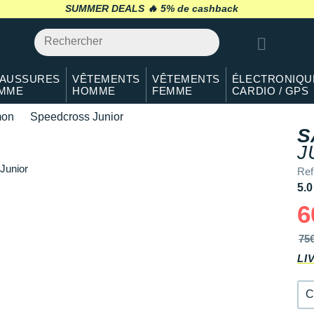
SUMMER DEALS 🔥
retour 30 jours
*
32
En rupture
33
En stock
34
Il en reste 3 !
AUSSURES
VÊTEMENTS
VÊTEMENTS
ÉLECTRONIQU
MME
HOMME
FEMME
CARDIO / GPS
35
Il en reste 2 !
mon
Speedcross Junior
S
36
En stock
J
37
En stock
Ref
5.0
38
En stock
6
75
LI
C