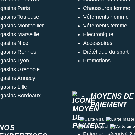
gasins Paris
Chaussures femme
gasins Toulouse
Vêtements homme
gasins Montpellier
Vêtements femme
gasins Marseille
Electronique
gasins Nice
Accessoires
gasins Rennes
Diététique du sport
gasins Lyon
Promotions
gasins Grenoble
gasins Annecy
gasins Lille
MOYENS DE
gasins Bordeaux
PAIEMENT
Carte visa
Carte master c
NOS
Carte paypal
Carte amex
Paiement sécurisé 2 