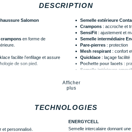
DESCRIPTION
haussure Salomon
Semelle extérieure Conta
Crampons
: accroche et t
SensiFit
: ajustement et ma
x
crampons
en forme de
Semelle intermédiaire En
érieure.
Pare-pierres
: protection
Mesh respirant
: confort e
lace facilite l'enfilage et assure
Quicklace
: laçage facilité
hologie de son pied.
Pochette pour lacets
: pra
Semelle intérieure amovib
ber les chocs
au cours de ses
Drop
: 8 mm
'avant à vive allure.
Poids constaté chez i-R
Afficher
plus
Explorez toute la collection
Salo
chaussures de trail idéale pour vo
TECHNOLOGIES
Les autres produits
Salomon
ENERGYCELL
Semelle intercalaire donnant une 
 et personnalisé.