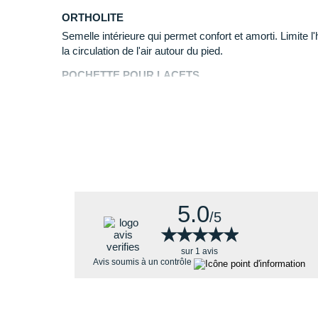
ORTHOLITE
Semelle intérieure qui permet confort et amorti. Limite l'
la circulation de l'air autour du pied.
POCHETTE POUR LACETS
Permet un rangement sûr des lacets Quicklace.
PARE-PIERRES
Positionné sur la pointe, il offre une protection idéale 
terrain accidenté.
5.0
/5
★★★★★
★★★★★
sur 1 avis
Avis soumis à un contrôle