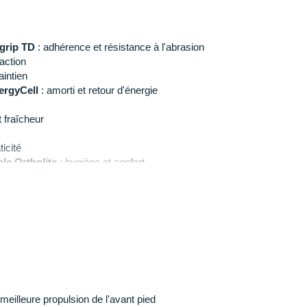
grip TD
: adhérence et résistance à l'abrasion
raction
intien
ergyCell
:
amorti et retour d'énergie
t fraîcheur
ticité
le Ortholite
: hygiène et confort
un
: 198 g en taille 36
mon Speedcross
pour homme et trouvez la paire de
s sorties outdoor !
meilleure propulsion de l'avant pied