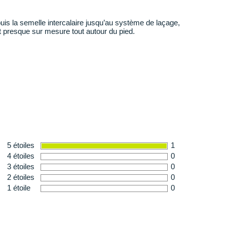
is la semelle intercalaire jusqu’au système de laçage,
cis et presque sur mesure tout autour du pied.
 sur terrain mixte et une résistance prolongée, le
ns profonds et agressifs à une gomme plus robuste.
5 étoiles
1
4 étoiles
0
3 étoiles
0
2 étoiles
0
1 étoile
0