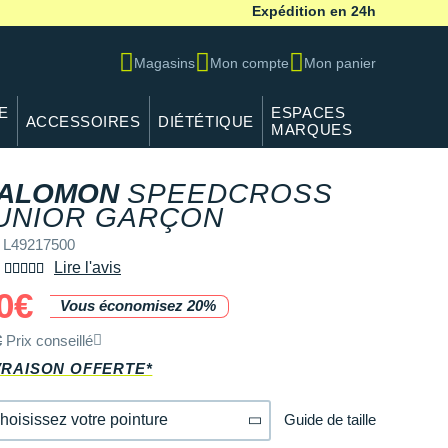
Expédition en 24h
Magasins
Mon compte
Mon panier
E
ESPACES
ACCESSOIRES
DIÉTÉTIQUE
MARQUES
ALOMON
SPEEDCROSS
REF L49217500
UNIOR GARÇON
 L49217500
Lire l'avis
0€
Vous économisez 20%
€
Prix conseillé
VRAISON OFFERTE*
Guide de taille
hoisissez votre pointure