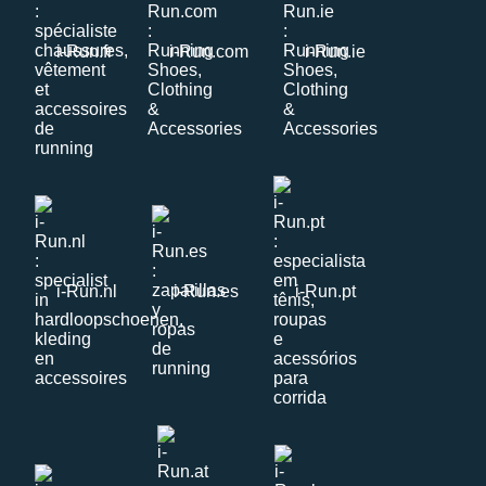
i-Run.fr
i-Run.com
i-Run.ie
i-Run.nl
i-Run.es
i-Run.pt