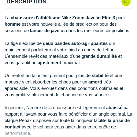
New Balance
DESCRIPTION
PAR MARQUES
Nike
La
chaussure d'athlétisme Nike Zoom Javelin Elite 3
pour
DÉSTOCKAGE
homme
est votre nouvelle alliée de prédilection pour des
NNormal
sessions de
lancer de javelot
dans les meilleures dispositions.
+ Voir tous les
accessoires
Odlo
La tige s'équipe de
deux bandes auto-agrippantes
qui
maintiennent parfaitement votre pied au cours de l'effort.
On-Running
L'ensemble revêt des matériaux d'une grande
durabilité
et
vous garantit un
ajustement
maximal.
Orca
Un renfort au talon est présent pour plus de
stabilité
et une
OVERSTIMS
mousse vient absorber les chocs pour un
amorti
très
Patagonia
appréciable. Vous évoluez dans des conditions optimales et
vous profitez pleinement de chacune de vos séances.
Petzl
Ingénieux, l'arrière de la chaussure est légèrement
abaissé
par
Polar
rapport à l'avant pour vous faire bénéficier d'un angle optimal. La
plaque Pebax disposée sur toute la longueur facilite
la prise de
Puma
contact
avec le sol pour vous aider dans votre quête de
performance.