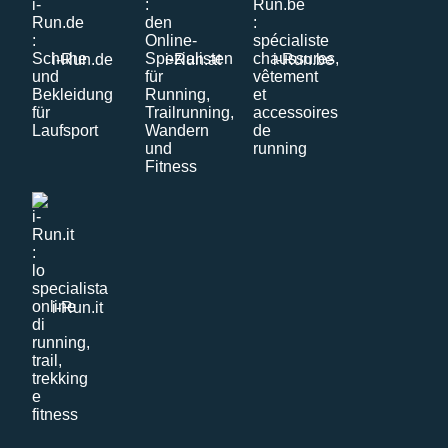
i-Run.de
i-Run.at
i-Run.be
i-Run.it