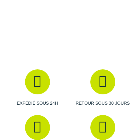
Suunto
Les autres produits
Nike
Ta Energy
The North Face
Thuasne
Under Armour
Withings
X-Bionic
X-Socks
EXPÉDIÉ SOUS 24H
RETOUR SOUS 30 JOURS
+ Voir toutes les marques