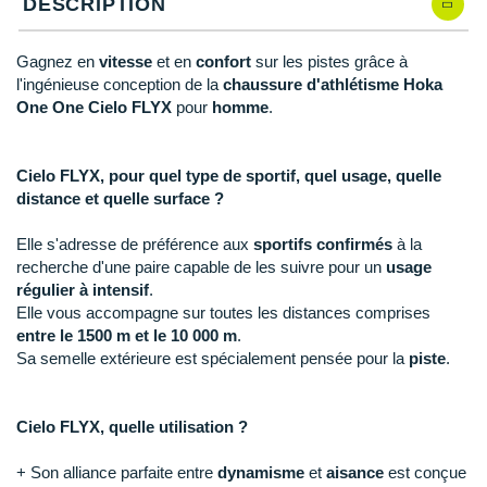
New Balance
DESCRIPTION
PAR MARQUES
Nike
Gagnez en
vitesse
et en
confort
sur les pistes grâce à
DÉSTOCKAGE
l'ingénieuse conception de la
chaussure d'athlétisme Hoka
NNormal
One One Cielo FLYX
pour
homme
.
+ Voir tous les
accessoires
Odlo
Cielo FLYX, pour quel type de sportif, quel usage, quelle
On-Running
distance et quelle surface ?
Orca
Elle s'adresse de préférence aux
sportifs confirmés
à la
recherche d'une paire capable de les suivre pour un
usage
OVERSTIMS
régulier à intensif
.
Elle vous accompagne sur toutes les distances comprises
Patagonia
entre le 1500 m et le 10 000 m
.
Petzl
Sa semelle extérieure est spécialement pensée pour la
piste
.
Polar
Cielo FLYX, quelle utilisation ?
Puma
+ Son alliance parfaite entre
dynamisme
et
aisance
est conçue