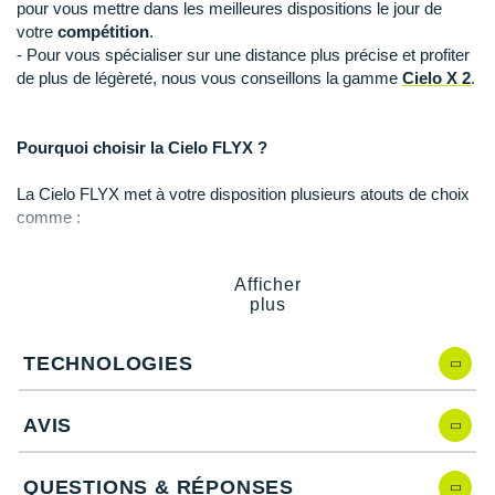
Raidlight
pour vous mettre dans les meilleures dispositions le jour de
votre
compétition
.
Reebok
- Pour vous spécialiser sur une distance plus précise et profiter
de plus de légèreté, nous vous conseillons la gamme
Cielo X 2
.
Salomon
Saucony
Pourquoi choisir la Cielo FLYX ?
Saxx
La Cielo FLYX met à votre disposition plusieurs atouts de choix
comme :
Scarpa
Une plaque en composite
prévue pour accroître votre
Scott
force de
propulsion
.
Afficher
Une tige en mesh
dotée de perforations pour une
plus
Shokz
circulation maximale de l'air.
25 mm de mousse PEBA
pour un amorti exceptionnel.
TECHNOLOGIES
Sidas
Un profil de semelle incurvé
pour optimiser vos efforts.
Smoon
AVIS
Speedo
Caractéristiques de la Cielo FLYX
QUESTIONS & RÉPONSES