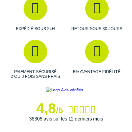
Ce produit n'est plus homologué par World Athletics
depuis le 1er novembre 2024
Semelle intérieure inamovible
Poids constaté chez i-Run : 162 g en taille 42
EXPÉDIÉ SOUS 24H
RETOUR SOUS 30 JOURS
Les autres produits
Hoka One One
PAIEMENT SÉCURISÉ
5% AVANTAGE FIDÉLITÉ
2 OU 3 FOIS SANS FRAIS
4,8
/5
38308 avis sur les 12 derniers mois