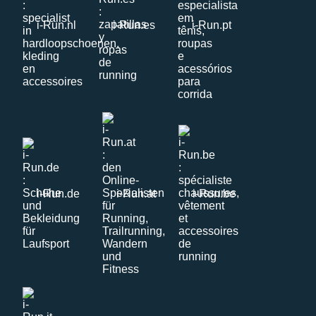
i-Run.nl
i-Run.es
i-Run.pt
i-Run.de
i-Run.at
i-Run.be