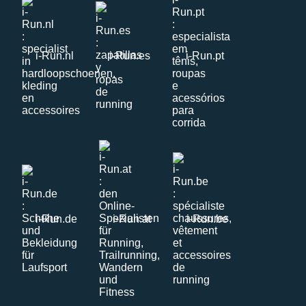
i-Run.nl
i-Run.es
i-Run.pt
i-Run.de
i-Run.at
i-Run.be