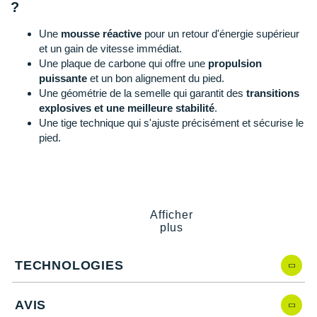
Raidlight
?
Reebok
Une
mousse réactive
pour un retour d'énergie supérieur
et un gain de vitesse immédiat.
Salomon
Une plaque de carbone qui offre une
propulsion
puissante
et un bon alignement du pied.
Saucony
Une géométrie de la semelle qui garantit des
transitions
explosives et une meilleure stabilité
.
Saxx
Une tige technique qui s'ajuste précisément et sécurise le
pied.
Scarpa
Scott
ASICS Metaspeed SP 2
, quelles nouveautés
Shokz
?
Afficher
plus
Sidas
Une nouvelle mousse plus réactive et légère.
Une plaque de carbone optimisée pour un meilleur angle
TECHNOLOGIES
Smoon
de propulsion.
Un ajustement affiné au médio-pied pour plus de stabilité.
Speedo
Une semelle extérieure repensée pour améliorer la
AVIS
traction.