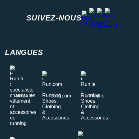
facebook
strava
youtube
instagram
SUIVEZ-NOUS
LANGUES
i-Run.fr
i-Run.com
i-Run.ie