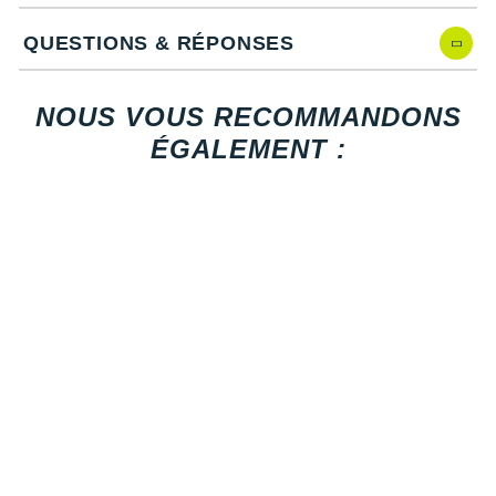
Suunto
QUESTIONS & RÉPONSES
Ta Energy
Caractéristiques de la Metaspeed SP 2
The North Face
NOUS VOUS RECOMMANDONS
Amorti
: La semelle intermédiaire combine une mousse
ÉGALEMENT :
Thuasne
légère à haut retour d'énergie et une plaque de carbone
sur toute la longueur. Cette alliance optimise la propulsion
Under Armour
et permet de réduire la perte d'énergie à chaque appui,
afin de générer une accélération puissante sur les courtes
Withings
distances.
X-Bionic
X-Socks
Empeigne (partie supérieure qui enveloppe votre
pied)
: En maille technique fine et respirante, elle épouse
+ Voir toutes les marques
la forme du pied pour un ajustement précis, et favorise la
circulation de l'air. Son design minimaliste limite les
frottements pour un confort parfait lors des phases de
sprint intense.