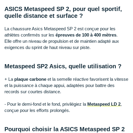
New Balance
PAR MARQUES
ASICS Metaspeed SP 2, pour quel sportif,
Nike
quelle distance et surface ?
DÉSTOCKAGE
NNormal
La chaussure Asics Metaspeed SP 2 est conçue pour les
athlètes confirmés sur les
épreuves de 100 à 400 mètres
.
+ Voir tous les
accessoires
Odlo
Elle offre un niveau de propulsion et de maintien adapté aux
exigences du sprint de haut niveau sur piste.
On-Running
Orca
Metaspeed SP2 Asics, quelle utilisation ?
OVERSTIMS
+ La
plaque carbone
et la semelle réactive favorisent la vitesse
et la puissance à chaque appui, adaptées pour battre des
Patagonia
records sur courtes distance.
Petzl
- Pour le demi-fond et le fond, privilégiez la
Metaspeed LD 2
,
Polar
conçue pour les efforts prolongés.
Puma
Pourquoi choisir la ASICS Metaspeed SP 2