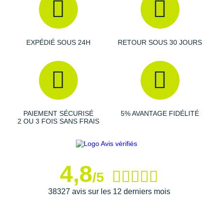
adhérence
infaillible avec ses crampons. Elle est gage de
sûreté
sur les terrains boueux, accidentés et humides.
EXPÉDIÉ SOUS 24H
RETOUR SOUS 30 JOURS
Semelle intérieure amovible
Renforts et pare-pierres
Languette fine et perforée
Poids constaté chez i-Run : 241 g en taille 40
Coloris : vieux rose, orange, gris et blanc
Les autres produits
Scott
PAIEMENT SÉCURISÉ
5% AVANTAGE FIDÉLITÉ
2 OU 3 FOIS SANS FRAIS
4,8
/5
38327 avis sur les 12 derniers mois