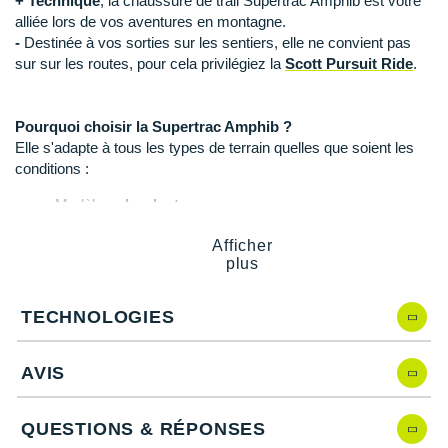
+ Technique
, la chaussure de trail Supertrac Amphib est votre
Raidlight
alliée lors de vos aventures en montagne.
-
Destinée à vos sorties sur les sentiers, elle ne convient pas
Reebok
sur sur les routes, pour cela privilégiez la
Scott Pursuit Ride
.
Salomon
Pourquoi choisir la Supertrac Amphib ?
Saucony
Elle s'adapte à tous les types de terrain quelles que soient les
Saxx
conditions :
Modèle
polyvalent
Scarpa
Résistante à l'eau
: s'utilise sur les côtes littorales et les
Afficher
rivières
Scott
plus
Empeigne résistante à l'abrasion et
protectrice
: partie
supérieure de la chaussure qui enveloppe le pied
Shokz
Traction radiale
: adhérence accrue sur tout terrain
TECHNOLOGIES
Crampons fiables
Sidas
AVIS
Smoon
Caractéristiques de la Supertrac Amphib
Speedo
QUESTIONS & RÉPONSES