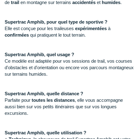
New Balance
de
trail
en montagne sur terrains
accidentés
et
humides
.
PAR MARQUES
Nike
DÉSTOCKAGE
Supertrac Amphib, pour quel type de sportive ?
NNormal
Elle est conçue pour les traileuses
expérimentées
à
confirmées
qui pratiquent le tout terrain.
+ Voir tous les
accessoires
Odlo
On-Running
Supertrac Amphib, quel usage ?
Ce modèle est adaptée pour vos sessions de trail, vos courses
Orca
d'obstacles et d'orientation ou encore vos parcours montagneux
sur terrains humides.
OVERSTIMS
Patagonia
Supertrac Amphib, quelle distance ?
Parfaite pour
toutes les distances
, elle vous accompagne
Petzl
aussi bien sur vos petits itinéraires que sur vos longues
excursions.
Polar
Puma
Supertrac Amphib, quelle utilisation ?