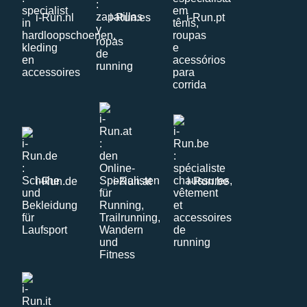
i-Run.nl
i-Run.es
i-Run.pt
i-Run.de
i-Run.at
i-Run.be