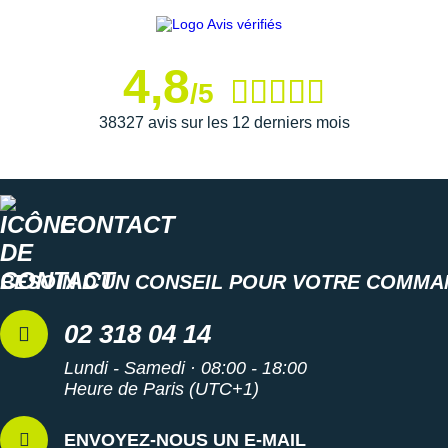
Suunto
Ta Energy
4,8
/5
The North Face
38327 avis sur les 12 derniers mois
Thuasne
Under Armour
Withings
CONTACT
X-Bionic
BESOIN D'UN CONSEIL POUR VOTRE COMMA
X-Socks
02 318 04 14
+ Voir toutes les marques
Lundi - Samedi · 08:00 - 18:00
Heure de Paris (UTC+1)
ENVOYEZ-NOUS UN E-MAIL