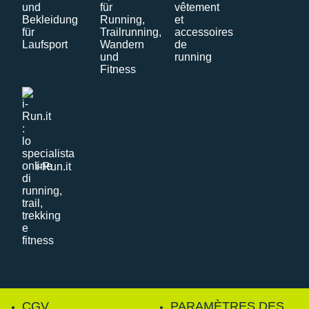
i-Run.it
CGV
PARAMÈTRES DES