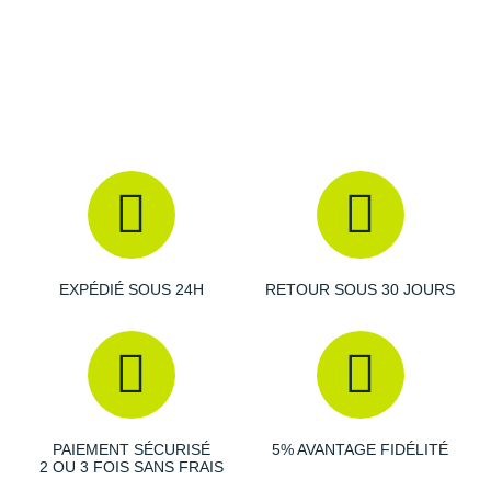
Raidlight
Reebok
Salomon
Saucony
Saxx
Scarpa
Scott
EXPÉDIÉ SOUS 24H
RETOUR SOUS 30 JOURS
Shokz
Sidas
Smoon
PAIEMENT SÉCURISÉ
5% AVANTAGE FIDÉLITÉ
Speedo
2 OU 3 FOIS SANS FRAIS