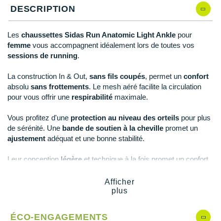
Reebok
Reebok
Orca
Shock Absorber
Silva
Oxsitis
DESCRIPTION
Collection CLUB
DÉSTOCKAGE
PAR MARQUES
Hoka One One
Scott
Scott
Patagonia
Thuasne
Therabody
Patagonia
DÉSTOCKAGE
Divers
Les
chaussettes Sidas Run Anatomic Light Ankle
pour
Huawei
The North Face
The North Face
Saxx
Under Armour
Withings
Raidlight
femme
vous accompagnent idéalement lors de toutes vos
DÉSTOCKAGE
+ Voir tous les produits
électroniques
Équipe de France
+ Voir tous les
vêtements homme
sessions de running
.
Icebreaker
Under Armour
Under Armour
Scott
X-Moove
Zamst
+ Voir toutes les marques
Trouvez votre montre sport GPS
Jumelles
+ Voir tous les
vêtements femme
La construction In & Out,
sans fils coupés
, permet un
confort
Inov-8
+ Voir toutes les marques
+ Voir toutes les marques
+ Voir toutes les marques
+ Voir toutes les marques
+ Voir toutes les marques
absolu
sans frottements
. Le mesh aéré facilite la circulation
Lacets / guêtres / semelles / pointes
pour vous offrir une
respirabilité
maximale.
La Sportiva
athlétisme
Vous profitez d'une
protection au niveau des orteils
pour plus
Maurten
Orientation
de sérénité. Une
bande de soutien à la cheville
promet un
ajustement
adéquat et une bonne stabilité.
Merrell
Sac de couchage
Leur conception
légère
et technique à la fois promet un confort
Millet
Sécurité
durable.
Mizuno
Afficher
Tours de cou
plus
Points clés des
chaussettes Sidas Run Anatomic Light Ankle
Naak
Triathlon-Natation
ÉCO-ENGAGEMENTS
Hauteur cheville