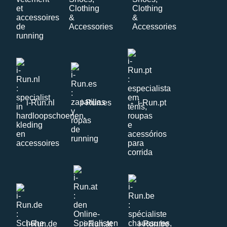
i-Run.nl
i-Run.es
i-Run.pt
i-Run.de
i-Run.at
i-Run.be