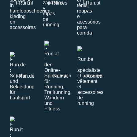
i-Run.nl
i-Run.es
i-Run.pt
i-Run.de
i-Run.at
i-Run.be