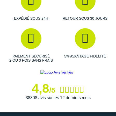
Semelle intérieure amovible
Empeigne fabriquée intégralement avec des matériaux
EXPÉDIÉ SOUS 24H
RETOUR SOUS 30 JOURS
recyclés
Semelle intermédiaire composée de 45% d'éléments
recyclés
Modèle vegan
Poids constaté chez i-Run : 297 g en taille 40
Coloris : lime, gris, noir, blanc et orange
PAIEMENT SÉCURISÉ
5% AVANTAGE FIDÉLITÉ
2 OU 3 FOIS SANS FRAIS
Les autres produits
Scarpa
4,8
/5
38308 avis sur les 12 derniers mois