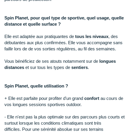
New Balance
PAR MARQUES
Nike
Spin Planet, pour quel type de sportive, quel usage, quelle
DÉSTOCKAGE
distance et quelle surface ?
NNormal
+ Voir tous les
accessoires
Elle est adaptée aux pratiquantes de
tous les niveaux
, des
Odlo
débutantes aux plus confirmées. Elle vous accompagne sans
On-Running
faillir lors de de vos sorties régulières, au fil des semaines.
Orca
Vous bénéficiez de ses atouts notamment sur de
longues
distances
et sur tous les types de
sentiers
.
OVERSTIMS
Patagonia
Spin Planet, quelle utilisation ?
Petzl
+ Elle est parfaite pour profiter d'un grand
confort
au cours de
vos longues sessions sportives outdoor.
Polar
- Elle n'est pas la plus optimale sur des parcours plus courts et
Puma
surtout lorsque les conditions climatiques sont très
difficiles. Pour une sérénité absolue sur ses terrains