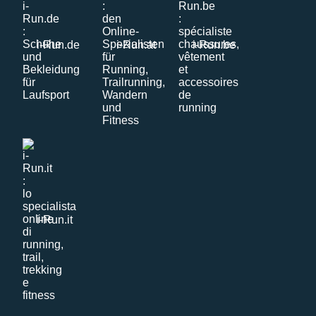
i-Run.de
i-Run.at
i-Run.be
i-Run.it