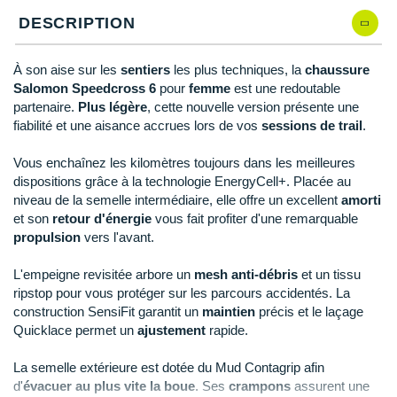
New Balance
PAR MARQUES
DESCRIPTION
Nike
DÉSTOCKAGE
À son aise sur les
sentiers
les plus techniques, la
chaussure
NNormal
Salomon Speedcross 6
pour
femme
est une redoutable
partenaire.
Plus légère
, cette nouvelle version présente une
+ Voir tous les
accessoires
Odlo
fiabilité et une aisance accrues lors de vos
sessions de trail
.
On-Running
Vous enchaînez les kilomètres toujours dans les meilleures
dispositions grâce à la technologie EnergyCell+. Placée au
Orca
niveau de la semelle intermédiaire, elle offre un excellent
amorti
et son
retour d'énergie
vous fait profiter d'une remarquable
OVERSTIMS
propulsion
vers l'avant.
Patagonia
L'empeigne revisitée arbore un
mesh anti-débris
et un tissu
Petzl
ripstop pour vous protéger sur les parcours accidentés. La
construction SensiFit garantit un
maintien
précis et le laçage
Polar
Quicklace permet un
ajustement
rapide.
Puma
La semelle extérieure est dotée du Mud Contagrip afin
d'
évacuer au plus vite la boue
. Ses
crampons
assurent une