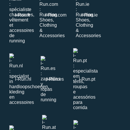
i-Run.fr
i-Run.com
i-Run.ie
i-Run.nl
i-Run.es
i-Run.pt