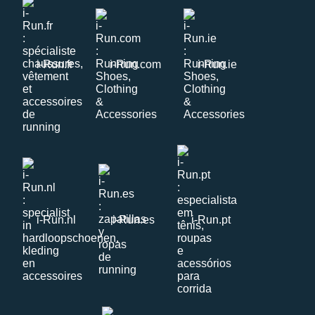
i-Run.fr
i-Run.com
i-Run.ie
i-Run.nl
i-Run.es
i-Run.pt