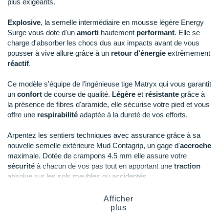
plus exigeants.
Raidlight
Reebok
Explosive
, la semelle intermédiaire en mousse légère Energy
Surge vous dote d'un
amorti
hautement
performant
. Elle se
Salomon
charge d'absorber les chocs dus aux impacts avant de vous
pousser à vive allure grâce à un
retour d'énergie
extrêmement
Saucony
réactif
.
Saxx
Ce modèle s'équipe de l'ingénieuse tige Matryx qui vous garantit
un
confort
de course de qualité.
Légère
et
résistante
grâce à
Scarpa
la présence de fibres d'aramide, elle sécurise votre pied et vous
offre une
respirabilité
adaptée à la dureté de vos efforts.
Scott
Arpentez les sentiers techniques avec assurance grâce à sa
Shokz
nouvelle semelle extérieure Mud Contagrip, un gage d'
accroche
maximale. Dotée de crampons 4.5 mm elle assure votre
Sidas
sécurité
à chacun de vos pas tout en apportant une
traction
absolue sur les sols meubles ou accidentés.
Smoon
Afficher
Speedo
Points clés de la
chaussure Salomon S-Lab Pulsar Soft
plus
Ground