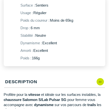
New Balance
PAR MARQUES
Surface :
Sentiers
Nike
Usage :
Régulier
DÉSTOCKAGE
NNormal
Poids du coureur :
Moins de 65kg
Drop :
6 mm
+ Voir tous les
accessoires
Odlo
Stabilité :
Neutre
On-Running
Dynamisme :
Excellent
Orca
Amorti :
Excellent
Poids :
166g
OVERSTIMS
Patagonia
Petzl
DESCRIPTION
Polar
Profilée pour la
vitesse
et idéale sur les surfaces instables, la
chaussure Salomon S/Lab Pulsar SG
pour femme vous
Puma
accompagne avec
dynamisme
sur vos parcours de
trails
les