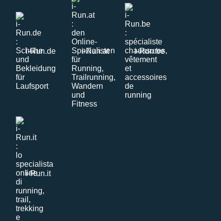
i-Run.de
i-Run.at
i-Run.be
i-Run.it