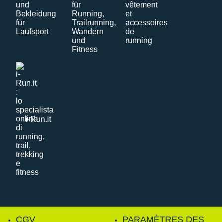
i-Run.it
CGV
PARAMÈTRES DES