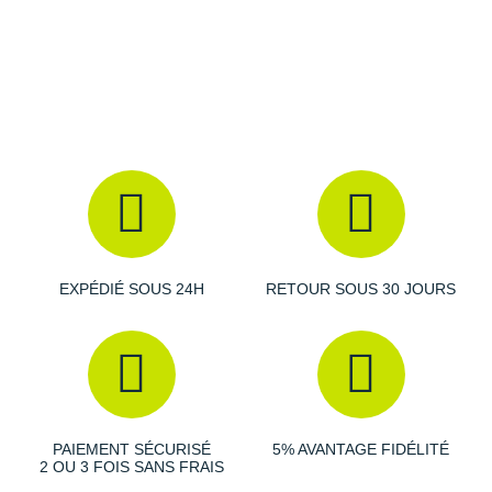
Suunto
Ta Energy
The North Face
Thuasne
Under Armour
Withings
X-Bionic
EXPÉDIÉ SOUS 24H
RETOUR SOUS 30 JOURS
X-Socks
+ Voir toutes les marques
PAIEMENT SÉCURISÉ
5% AVANTAGE FIDÉLITÉ
2 OU 3 FOIS SANS FRAIS