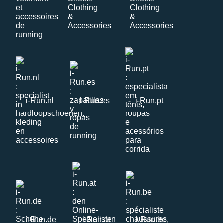
i-Run.nl
i-Run.es
i-Run.pt
i-Run.de
i-Run.at
i-Run.be