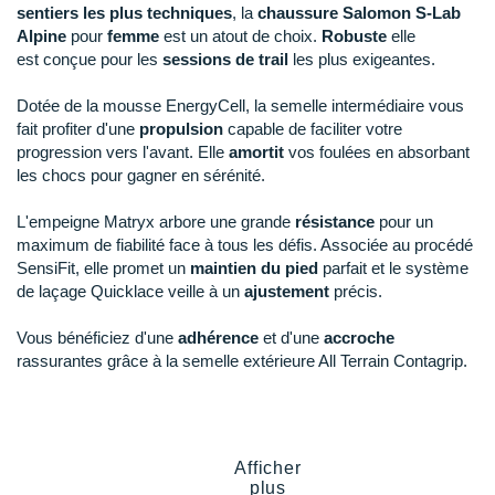
New Balance
PAR MARQUES
sentiers les plus techniques
, la
chaussure Salomon S-Lab
Alpine
pour
femme
est un atout de choix.
Robuste
elle
Nike
est conçue pour les
sessions de trail
les plus exigeantes.
DÉSTOCKAGE
NNormal
Dotée de la mousse EnergyCell, la semelle intermédiaire vous
fait profiter d'une
propulsion
capable de faciliter votre
+ Voir tous les
accessoires
Odlo
progression vers l'avant. Elle
amortit
vos foulées en absorbant
les chocs pour gagner en sérénité.
On-Running
L'empeigne Matryx arbore une grande
résistance
pour un
Orca
maximum de fiabilité face à tous les défis. Associée au procédé
SensiFit, elle promet un
maintien du pied
parfait et le système
OVERSTIMS
de laçage Quicklace veille à un
ajustement
précis.
Patagonia
Vous bénéficiez d'une
adhérence
et d'une
accroche
rassurantes grâce à la semelle extérieure All Terrain Contagrip.
Petzl
Polar
Points clés de la
chaussure Salomon S-Lab Alpine
Puma
Afficher
Parfaite pour les trails exigeants sur sentiers
plus
techniques