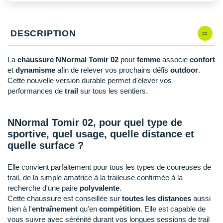
New Balance
PAR MARQUES
Nike
DÉSTOCKAGE
DESCRIPTION
NNormal
La
chaussure NNormal Tomir 02
pour
femme
associe
confort
+ Voir tous les
accessoires
Odlo
et
dynamisme
afin de relever vos prochains défis
outdoor
.
Cette nouvelle version durable permet d'élever vos
On-Running
performances de
trail
sur tous les sentiers.
Orca
NNormal Tomir 02, pour quel type de
OVERSTIMS
sportive, quel usage, quelle distance et
Patagonia
quelle surface ?
Petzl
Elle convient parfaitement pour tous les types de coureuses de
trail, de la simple amatrice à la traileuse confirmée à la
Polar
recherche d'une paire
polyvalente
.
Cette chaussure est conseillée sur
toutes les distances
aussi
Puma
bien à l'
entraînement
qu'en
compétition
. Elle est capable de
vous suivre avec sérénité durant vos longues sessions de trail