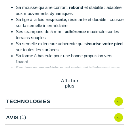
Suunto
Sa mousse qui allie confort,
rebond
et stabilité : adaptée
aux mouvements dynamiques
Ta Energy
Sa tige à la fois
respirante
, résistante et durable : cousue
sur la semelle intermédiaire
The North Face
Ses crampons de 5 mm :
adhérence
maximale sur les
Thuasne
terrains souples
Sa semelle extérieure adhérente qui
sécurise votre pied
Under Armour
sur toutes les surfaces
Sa forme à bascule pour une bonne propulsion vers
Withings
l'avant
Son
laçage asymétrique
qui maintient idéalement votre
X-Bionic
pied et réduit les points de pression
Afficher
X-Socks
plus
NNormal Tomir 02
,
quelles nouveautés ?
+ Voir toutes les marques
TECHNOLOGIES
Améliorée par rapport à la version précédente, la
NNormal
Tomir
, cette nouvelle itération présente plusieurs changements :
AVIS
(1)
Une conception plus robuste et plus durable : nouveaux