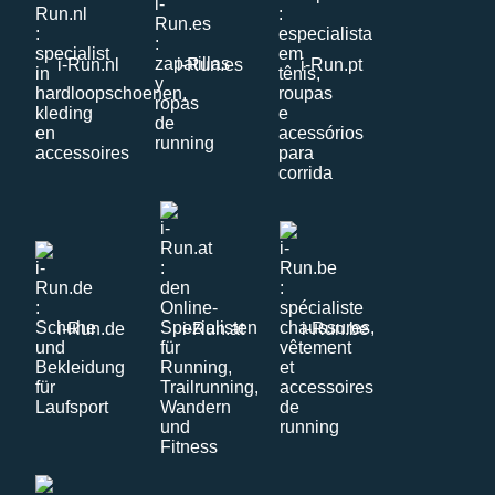
i-Run.nl
i-Run.es
i-Run.pt
i-Run.de
i-Run.at
i-Run.be