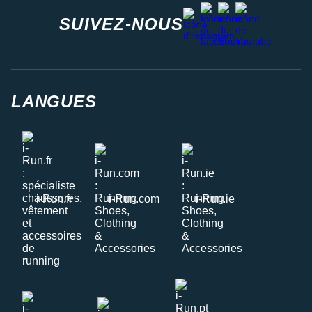
facebook
strava
youtube
instagram
SUIVEZ-NOUS
LANGUES
i-Run.fr
i-Run.com
i-Run.ie