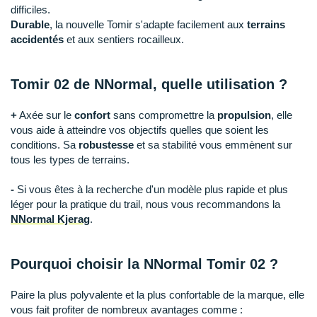
Raidlight
difficiles.
Durable
, la nouvelle Tomir s'adapte facilement aux
terrains
Reebok
accidentés
et aux sentiers rocailleux.
Salomon
Tomir 02 de NNormal, quelle utilisation ?
Saucony
+
Axée sur le
confort
sans compromettre la
propulsion
, elle
Saxx
vous aide à atteindre vos objectifs quelles que soient les
conditions. Sa
robustesse
et sa stabilité vous emmènent sur
Scarpa
tous les types de terrains.
Scott
-
Si vous êtes à la recherche d'un modèle plus rapide et plus
léger pour la pratique du trail, nous vous recommandons la
Shokz
NNormal Kjerag
.
Sidas
Pourquoi choisir la NNormal Tomir 02 ?
Smoon
Speedo
Paire la plus polyvalente et la plus confortable de la marque, elle
vous fait profiter de nombreux avantages comme :