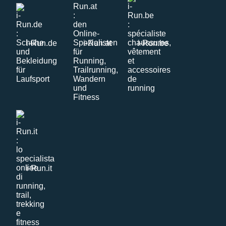
i-Run.de
i-Run.at
i-Run.be
i-Run.it