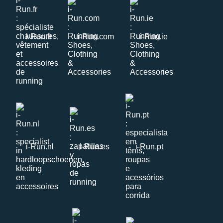
i-Run.fr
i-Run.com
i-Run.ie
i-Run.nl
i-Run.es
i-Run.pt