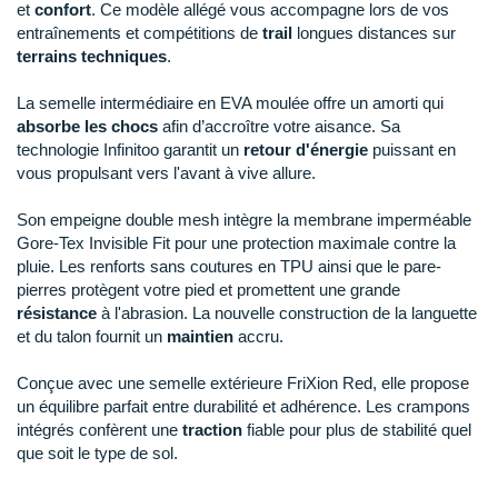
New Balance
PAR MARQUES
et
confort
. Ce modèle allégé vous accompagne lors de vos
entraînements et compétitions de
trail
longues distances sur
Nike
terrains techniques
.
DÉSTOCKAGE
NNormal
La semelle intermédiaire en EVA moulée offre un amorti qui
absorbe les chocs
afin d’accroître votre aisance. Sa
+ Voir tous les
accessoires
Odlo
technologie Infinitoo garantit un
retour d'énergie
puissant en
vous propulsant vers l'avant à vive allure.
On-Running
Son empeigne double mesh intègre la membrane imperméable
Orca
Gore-Tex Invisible Fit pour une protection maximale contre la
pluie. Les renforts sans coutures en TPU ainsi que le pare-
OVERSTIMS
pierres protègent votre pied et promettent une grande
résistance
à l'abrasion. La nouvelle construction de la languette
Patagonia
et du talon fournit un
maintien
accru.
Petzl
Conçue avec une semelle extérieure FriXion Red, elle propose
un équilibre parfait entre durabilité et adhérence. Les crampons
Polar
intégrés confèrent une
traction
fiable pour plus de stabilité quel
que soit le type de sol.
Puma