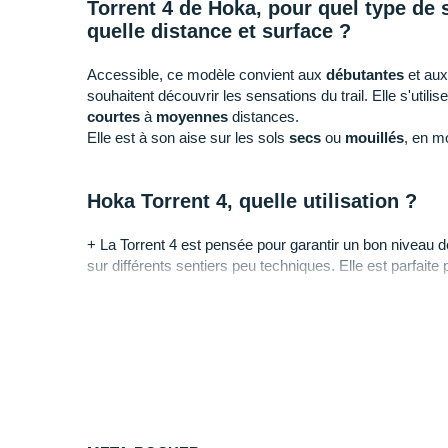
Torrent 4 de Hoka, pour quel type de 
quelle distance et surface ?
Accessible, ce modèle convient aux
débutantes
et aux
souhaitent découvrir les sensations du trail. Elle s'utili
courtes
à
moyennes
distances.
Elle est à son aise sur les sols
secs
ou
mouillés
, en m
Hoka Torrent 4, quelle utilisation ?
+ La Torrent 4 est pensée pour garantir un bon niveau d
sur différents sentiers peu techniques. Elle est parfaite p
passer facile de la route aux chemins.
- Si vous êtes à la recherche d'un modèle pour la perfo
recommandons la
Hoka One One Tecton X
.
Pourquoi choisir la Hoka Torrent 4 ?
Vous appréciez tout particulièrement :