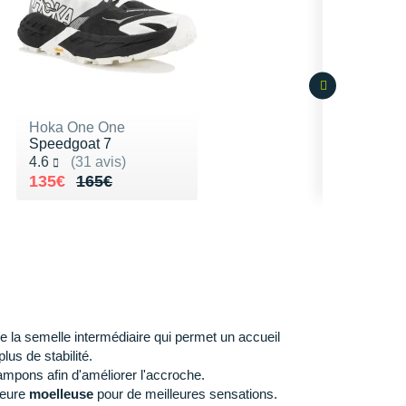
Hoka One One
Speedgoat 7
Noté 4.6 sur 5
4.6
(31 avis)
Au lieu de 165€
Vendu 135€
135€
165€
e la semelle intermédiaire qui permet un accueil
lus de stabilité.
mpons afin d'améliorer l'accroche.
ieure
moelleuse
pour de meilleures sensations.