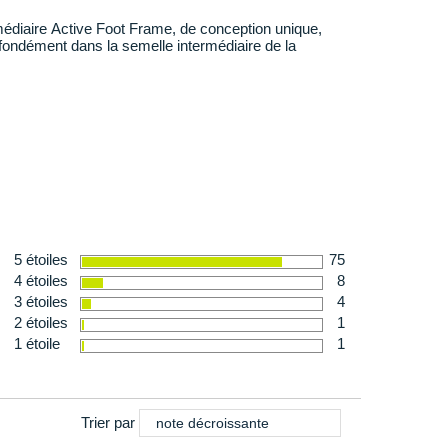
aoutchouc ultra résistant à l'abrasion promet une
médiaire Active Foot Frame, de conception unique,
 sols sec ou mouillés. Ses crampons multi-directionnels
fondément dans la semelle intermédiaire de la
roche
agressive pour progresser efficacement.
ilité
le
 224 g en taille 40
ne
5 étoiles
75
4 étoiles
8
3 étoiles
4
2 étoiles
1
1 étoile
1
Trier par
note décroissante