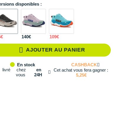
ersions disponibles :
36
En stock
36.2/3
En stock
37.1/3
En stock
5€
140€
109€
38
En stock
AJOUTER AU PANIER
38.2/3
En stock
CASHBACK
En stock
39.1/3
En stock
livré
chez
en
Cet achat vous fera gagner :
vous
24H
5,25€
40
En stock
40.2/3
En stock
41.1/3
En stock
42
En stock
42.2/3
En stock