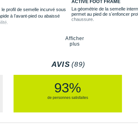
ACTIVE FOOT FRAME
Semelle extérieure
: Son c
La géométrie de la semelle inter
, le profil de semelle incurvé sous
parfaite
adhérence
sur les
nt vos efforts.
permet au pied de s'enfoncer pro
apide à l’avant-pied ou abaissé
de 5 mm assurent une
acc
chaussure.
ombreuses sorties.
lité.
lement les sentiers.
Afficher
Détails réfléchissants : visib
plus
Semelle intérieure amovib
s ?
Poids constaté chez i-Run :
ent 3
, nous observons :
AVIS
(89)
aire et un stack plus important
Les autres produits
Hoka One O
93%
de personnes satisfaites