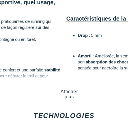
sportive, quel usage,
Caractéristiques de la
 pratiquantes de running qui
se de façon régulière sur des
Drop
: 5 mm
ontagne ou en forêt.
Amorti
: Améliorée, la sem
son
absorption des choc
pensée pour accroître la stabi
e confort et une parfaite
stabilité
our débuter le trail et pour
Empeigne (partie supérie
Afficher
rmance et la vitesse, nous vous
couche de mesh, elle favoris
plus
constant. La cage thermoco
languette
à gousset limite 
orteils pour vous
protéger
TECHNOLOGIES