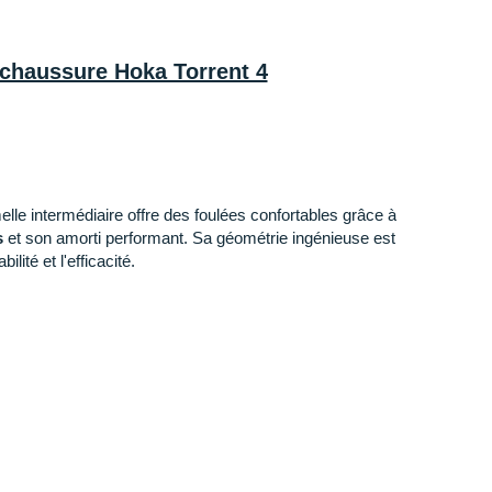
 chaussure Hoka Torrent 4
elle intermédiaire offre des foulées confortables grâce à
s
et son amorti performant. Sa géométrie ingénieuse est
lité et l'efficacité.
ure qui enveloppe votre pied)
: Équipée d'une seule
e la circulation de l'air pour un
maintien
au sec
llée au médio-pied est gage de maintien tandis que la
les infiltrations. Un revêtement est présent sur les
des débris.