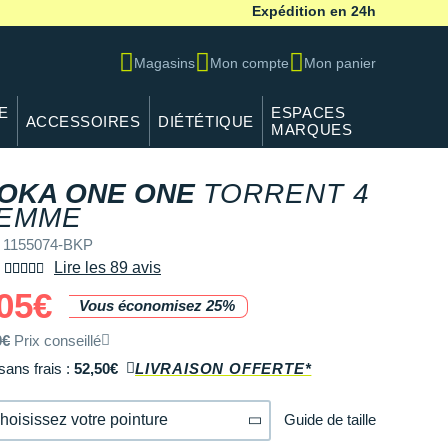
Expédition en 24h
Magasins
Mon compte
Mon panier
E
ESPACES
ACCESSOIRES
DIÉTÉTIQUE
MARQUES
OKA ONE ONE
TORRENT 4
EMME
 1155074-BKP
Lire les 89 avis
05€
Vous économisez 25%
0€
Prix conseillé
sans frais :
52,50€
LIVRAISON OFFERTE*
Guide de taille
hoisissez votre pointure