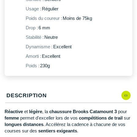
New Balance
PAR MARQUES
Usage :
Régulier
Nike
Poids du coureur :
Moins de 75kg
DÉSTOCKAGE
NNormal
Drop :
6 mm
Stabilité :
Neutre
+ Voir tous les
accessoires
Odlo
Dynamisme :
Excellent
On-Running
Amorti :
Excellent
Orca
Poids :
230g
OVERSTIMS
Patagonia
DESCRIPTION
Petzl
Réactive
et
légère
, la
chaussure Brooks Catamount 3
pour
Polar
femme
permet d'exceller lors de vos
compétitions de trail
sur
longues distances
. Accélérez la cadence à chacune de vos
Puma
courses sur des
sentiers exigeants
.