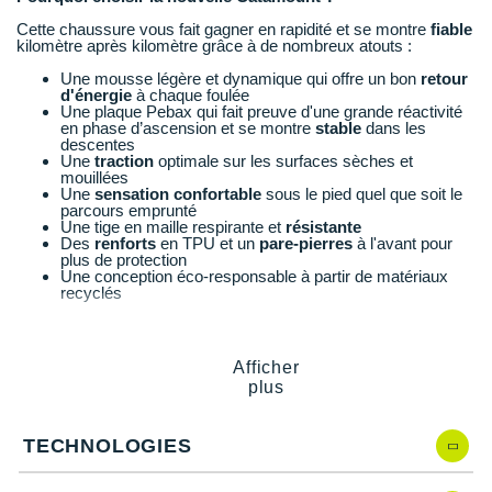
Suunto
Cette chaussure vous fait gagner en rapidité et se montre
fiable
kilomètre après kilomètre grâce à de nombreux atouts :
Ta Energy
Une mousse légère et dynamique qui offre un bon
retour
d'énergie
à chaque foulée
The North Face
Une plaque Pebax qui fait preuve d'une grande réactivité
en phase d’ascension et se montre
stable
dans les
Thuasne
descentes
Une
traction
optimale sur les surfaces sèches et
mouillées
Under Armour
Une
sensation confortable
sous le pied quel que soit le
parcours emprunté
Une tige en maille respirante et
résistante
Withings
Des
renforts
en TPU et un
pare-pierres
à l'avant pour
plus de protection
Une conception éco-responsable à partir de matériaux
X-Bionic
recyclés
X-Socks
Afficher
Catamount 3 de Brooks, quelles nouveautés ?
+ Voir toutes les marques
plus
Nous avons comparé la nouvelle version par rapport au dernier
modèle, la
Brooks Catamount 2
:
TECHNOLOGIES
Une meilleure
adhérence
au sol
Une construction simplifiée qui permet d'envelopper au
mieux votre pied sur les montées et les mouvements