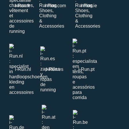
i-Run.fr
i-Run.com
i-Run.ie
i-Run.nl
i-Run.es
i-Run.pt