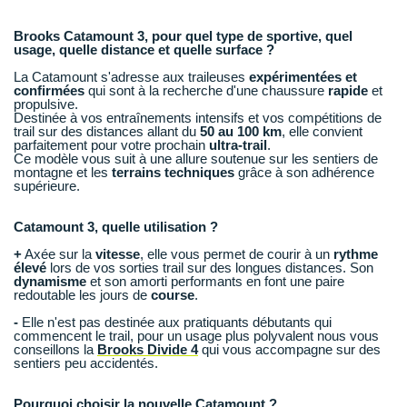
Raidlight
Brooks Catamount 3, pour quel type de sportive, quel
Reebok
usage, quelle distance et quelle surface ?
La Catamount s'adresse aux traileuses
expérimentées et
Salomon
confirmées
qui sont à la recherche d'une chaussure
rapide
et
propulsive.
Saucony
Destinée à vos entraînements intensifs et vos compétitions de
trail sur des distances allant du
50 au 100 km
, elle convient
parfaitement pour votre prochain
ultra-trail
.
Saxx
Ce modèle vous suit à une allure soutenue sur les sentiers de
montagne et les
terrains techniques
grâce à son adhérence
supérieure.
Scarpa
Catamount 3, quelle utilisation ?
Scott
+
Axée sur la
vitesse
, elle vous permet de courir à un
rythme
Shokz
élevé
lors de vos sorties trail sur des longues distances. Son
dynamisme
et son amorti performants en font une paire
redoutable les jours de
course
.
Sidas
-
Elle n'est pas destinée aux pratiquants débutants qui
commencent le trail, pour un usage plus polyvalent nous vous
Smoon
conseillons la
Brooks Divide 4
qui vous accompagne sur des
sentiers peu accidentés.
Speedo
Pourquoi choisir la nouvelle Catamount ?