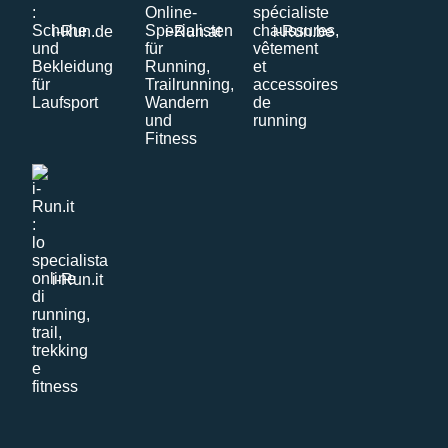
i-Run.de
i-Run.at
i-Run.be
i-Run.it