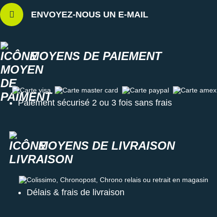
Poids constaté chez i-Run
: 230 g en taille 40
Coloris
: noir, rose, jaune moutarde et blanc
ENVOYEZ-NOUS UN E-MAIL
Les autres produits
Brooks
MOYENS DE PAIEMENT
Carte visa
Carte master card
Carte paypal
Carte amex
Paiement sécurisé 2 ou 3 fois sans frais
MOYENS DE LIVRAISON
Colissimo, Chronopost, Chrono relais ou retrait en magasin
Délais & frais de livraison