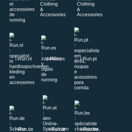
i-Run.nl
i-Run.es
i-Run.pt
i-Run.de
i-Run.at
i-Run.be