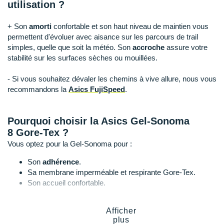
Raidlight
utilisation ?
Reebok
+ Son
amorti
confortable et son haut niveau de maintien vous
permettent d'évoluer avec aisance sur les parcours de trail
Salomon
simples, quelle que soit la météo. Son
accroche
assure votre
stabilité sur les surfaces sèches ou mouillées.
Saucony
- Si vous souhaitez dévaler les chemins à vive allure, nous vous
Saxx
recommandons la
Asics FujiSpeed
.
Scarpa
Pourquoi choisir la Asics Gel-Sonoma
Scott
8 Gore-Tex ?
Vous optez pour la Gel-Sonoma pour :
Shokz
Son
adhérence
.
Sidas
Sa membrane imperméable et respirante Gore-Tex.
Son accueil confortable.
Smoon
Son amorti équilibré.
Speedo
Afficher
plus