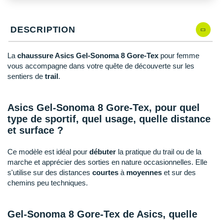
New Balance
PAR MARQUES
Nike
DESCRIPTION
DÉSTOCKAGE
NNormal
La
chaussure Asics Gel-Sonoma 8 Gore-Tex
pour femme
+ Voir tous les
accessoires
Odlo
vous accompagne dans votre quête de découverte sur les
sentiers de
trail
.
On-Running
Orca
Asics Gel-Sonoma 8 Gore-Tex, pour quel
type de sportif, quel usage, quelle distance
OVERSTIMS
et surface ?
Patagonia
Ce modèle est idéal pour
débuter
la pratique du trail ou de la
marche et apprécier des sorties en nature occasionnelles. Elle
Petzl
s'utilise sur des distances
courtes
à
moyennes
et sur des
Polar
chemins peu techniques.
Puma
Gel-Sonoma 8 Gore-Tex de Asics, quelle