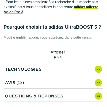
Suunto
- Pour les athlètes ambitieux à la recherche d'un modèle plus
explosif, nous vous conseillons la chaussure
adidas adizero
Ta Energy
Adios Pro 3
.
The North Face
Pourquoi choisir la adidas UltraBOOST 5 ?
Thuasne
Modèle emblématique, vous appréciez dans cette version :
Under Armour
Sa
polyvalence
: s'adapte à tous les profils et formats de
Withings
course.
Afficher
Son amorti léger qui absorbe efficacement les impacts et
plus
X-Bionic
minimise la fatigue musculaire.
Son rebond efficace et son
retour d'énergie
ultime.
TECHNOLOGIES
X-Socks
Un maintien supérieur qui fixe l'axe de votre course.
Un chaussant ergonomique très
confortable
et respirant.
Sa fabrication qui contient 20% de matériaux recyclés.
+ Voir toutes les marques
AVIS
(12)
QUESTIONS & RÉPONSES
Caractéristiques de la chaussure adidas
UltraBOOST 5