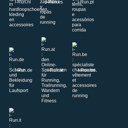
i-Run.nl
i-Run.es
i-Run.pt
i-Run.de
i-Run.at
i-Run.be