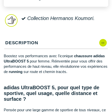
New Balance
PAR MARQUES
Nike
DÉSTOCKAGE
Collection Hermanos Koumori.
NNormal
+ Voir tous les
accessoires
Odlo
On-Running
DESCRIPTION
Orca
Boostez vos performances avec l'iconique
chaussure adidas
UltraBOOST 5
pour femme. Réinventée pour vous offrir des
OVERSTIMS
performances de haut niveau, elle révolutionne vos expériences
de
running
sur route et chemin tracés.
Patagonia
Petzl
adidas UltraBOOST 5, pour quel type de
Polar
sportive, quel usage, quelle distance et
surface ?
Puma
Pensée pour une large gamme de sportive de tous niveaux, ce