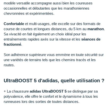
Raidlight
modèle versatile accompagne aussi bien les coureuses
occasionnelles et débutantes que les marathoniennes
Reebok
chevronnées et expérimentées.
Salomon
Confortable
et multi-usages, elle excelle sur des formats de
course de courtes et longues distances, du 5 km au
marathon
.
Saucony
Sa vivacité en fait également un choix idéal pour les
entraînements rapides axés sur la vitesse et les
séances de
Saxx
fractionné
.
Scarpa
Son adhérence supérieure vous emmène en toute sécurité sur
une variétés de terrains tels que les chemins tracés et les
Scott
routes.
Shokz
UltraBOOST 5 d'adidas, quelle utilisation ?
Sidas
+ La chaussure
adidas UltraBOOST 5
se distingue par sa
Smoon
polyvalence, elle offre le confort et le dynamisme à tous les
runneuses lors des sorties de toutes distances.
Speedo