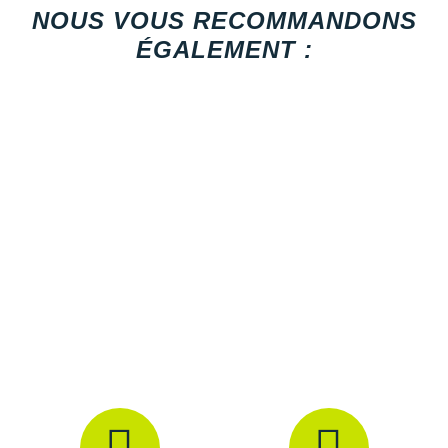
NOUS VOUS RECOMMANDONS
ÉGALEMENT :
Drop
: 10 mm.
Amorti
: La semelle intermédiaire est composée d'une
mousse légère et réactive
de qualité supérieure qui
libère de l'énergie afin de dynamiser vos foulées. Son
amorti souple et confortable minimise la force des
impacts avec le sol. La présence du système de torsion
optimise la
stabilité
afin de vous offrir des foulées plus
fluides et contrôlées.
Empeigne (partie supérieure qui enveloppe votre
pied)
: Légère et flexible, sa construction ergonomique en
tricot vous offre une sensation de
confort
dès l'enfilage.
Ses zones de tricotage ciblées apportent un parfait
équilibre entre respirabilité et soutien. Le renfort externe
moulé au talon renforce le
maintien
.