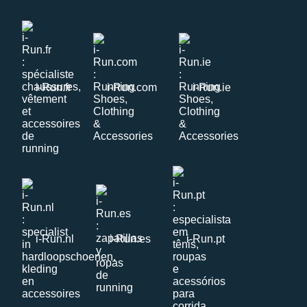
i-Run.fr
i-Run.com
i-Run.ie
i-Run.nl
i-Run.es
i-Run.pt