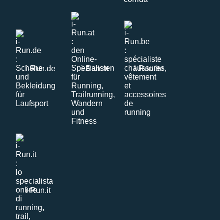
i-Run.de
i-Run.at
i-Run.be
i-Run.it