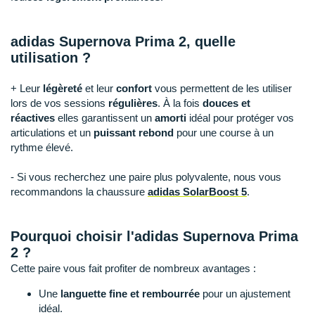
Raidlight
Reebok
adidas Supernova Prima 2, quelle
utilisation ?
Salomon
+ Leur
légèreté
et leur
confort
vous permettent de les utiliser
Saucony
lors de vos sessions
régulières
. À la fois
douces et
réactives
elles garantissent un
amorti
idéal pour protéger vos
Saxx
articulations et un
puissant rebond
pour une course à un
Scarpa
rythme élevé.
Scott
- Si vous recherchez une paire plus polyvalente, nous vous
recommandons la chaussure
adidas SolarBoost 5
.
Shokz
Sidas
Pourquoi choisir l'adidas Supernova Prima
2 ?
Smoon
Cette paire vous fait profiter de nombreux avantages :
Speedo
Une
languette fine et rembourrée
pour un ajustement
idéal.