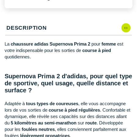
New Balance
PAR MARQUES
Nike
DÉSTOCKAGE
NNormal
DESCRIPTION
+ Voir tous les
accessoires
Odlo
La
chaussure adidas Supernova Prima 2
pour
femme
est
votre indispensable pour les sorties de
course à pied
On-Running
quotidiennes.
Orca
Supernova Prima 2 d'adidas, pour quel type
OVERSTIMS
de sportive, quel usage, quelle distance et
Patagonia
surface ?
Petzl
Adaptée à
tous types de coureuses
, elle vous accompagne
lors de vos sorties de
course à pied régulières
. Confortable et
Polar
dynamique, elle révèle ses capacités sur des distances allant
du
5 kilomètres au semi-marathon
sur
route
. Développée
Puma
pour les
foulées neutres
, elles conviennent parfaitement aux
foulées
légèrement pronatrices
.