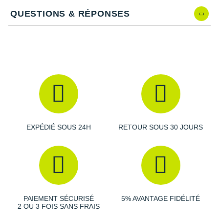
Suunto
End Plastic Waste
: fabrication en partie avec des
QUESTIONS & RÉPONSES
matériaux recyclés
Ta Energy
Semelle extérieure Continental
: adhérence et durabilité
Drop
: 10 mm
The North Face
Poids constaté chez i-Run
: 289 g en taille 40
Coloris
: noir et blanc
Thuasne
Retrouvez toutes les chaussures de course pour femme
Under Armour
Adidas Solar
et dénichez la paire optimale pour les
entraînements !
Withings
Les autres produits
adidas
X-Bionic
EXPÉDIÉ SOUS 24H
RETOUR SOUS 30 JOURS
X-Socks
+ Voir toutes les marques
PAIEMENT SÉCURISÉ
5% AVANTAGE FIDÉLITÉ
2 OU 3 FOIS SANS FRAIS