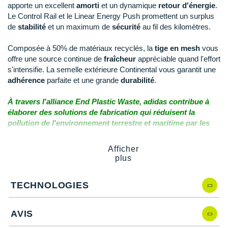
Raidlight
apporte un excellent
amorti
et un dynamique
retour d'énergie
.
Le Control Rail et le Linear Energy Push promettent un surplus
Reebok
de
stabilité
et un maximum de
sécurité
au fil des kilomètres.
Salomon
Composée à 50% de matériaux recyclés, la
tige en mesh
vous
offre une source continue de
fraîcheur
appréciable quand l'effort
Saucony
s'intensifie. La semelle extérieure Continental vous garantit une
adhérence
parfaite et une grande
durabilité
.
Saxx
À travers l'alliance End Plastic Waste, adidas contribue à
Scarpa
élaborer des solutions de fabrication qui réduisent la
pollution de l'environnement terrestre et maritime par les
Scott
déchets plastiques.
Shokz
Afficher
plus
Points clés de la
chaussure adidas SolarBoost 4
Sidas
Boost
: amorti et retour d'énergie
TECHNOLOGIES
Smoon
Control Rail
: stabilité
Linear Push System
: stabilité au médio-pied et fluidité
Speedo
AVIS
Tige en mesh
: respirabilité
Éléments réfléchissants
: visibilité et sécurité