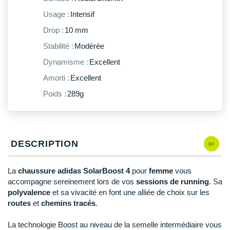
New Balance
PAR MARQUES
Usage :
Intensif
Nike
Drop :
10 mm
DÉSTOCKAGE
NNormal
Stabilité :
Modérée
Dynamisme :
Excellent
+ Voir tous les
accessoires
Odlo
Amorti :
Excellent
On-Running
Poids :
289g
Orca
OVERSTIMS
DESCRIPTION
Patagonia
Petzl
La
chaussure adidas SolarBoost 4
pour
femme
vous
accompagne sereinement lors de vos
sessions de running
. Sa
Polar
polyvalence
et sa vivacité en font une alliée de choix sur les
routes
et
chemins tracés
.
Puma
La technologie Boost au niveau de la semelle intermédiaire vous