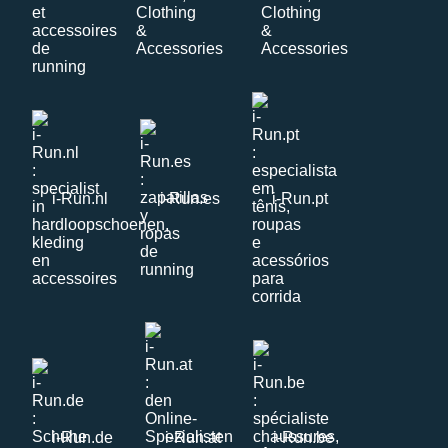
i-Run.nl
i-Run.es
i-Run.pt
i-Run.de
i-Run.at
i-Run.be