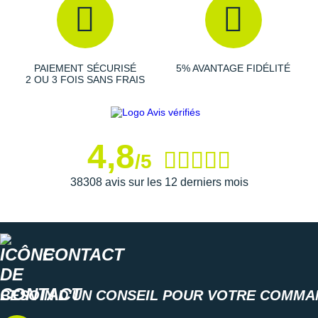
circuler au fil de votre parcours. Des sangles eyestay
sont présentes pour faciliter
l'ajustement
et assure un
bon maintien.
PAIEMENT SÉCURISÉ
5% AVANTAGE FIDÉLITÉ
2 OU 3 FOIS SANS FRAIS
Semelle extérieure
: Avec sa base large, la semelle
extérieure optimise le
contact avec le sol
et ainsi votre
aplomb. Son revêtement en caoutchouc carboné permet
une
adhérence
idéale et une grande durabilité.
4,8
/5
Contient des matériaux recyclés
38308 avis sur les 12 derniers mois
Modèle Vegan
Semelle intérieure amovible Ortholite
Poids constaté chez i-Run : 280 g en taille 40
CONTACT
Les autres produits
Saucony
BESOIN D'UN CONSEIL POUR VOTRE COMMA