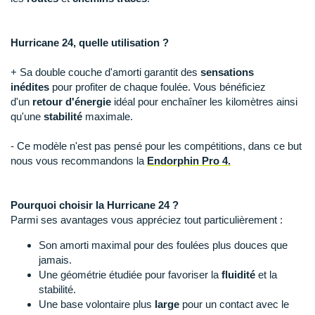
Raidlight
Reebok
Hurricane 24, quelle utilisation ?
Salomon
+ Sa double couche d'amorti garantit des
sensations
inédites
pour profiter de chaque foulée. Vous bénéficiez
Saucony
d'un
retour d'énergie
idéal pour enchaîner les kilomètres ainsi
qu'une
stabilité
maximale.
Saxx
- Ce modèle n'est pas pensé pour les compétitions, dans ce but
Scarpa
nous vous recommandons la
Endorphin Pro 4.
Scott
Shokz
Pourquoi choisir la Hurricane 24 ?
Parmi ses avantages vous appréciez tout particulièrement :
Sidas
Son amorti maximal pour des foulées plus douces que
jamais.
Smoon
Une géométrie étudiée pour favoriser la
fluidité
et la
stabilité.
Speedo
Une base volontaire plus
large
pour un contact avec le