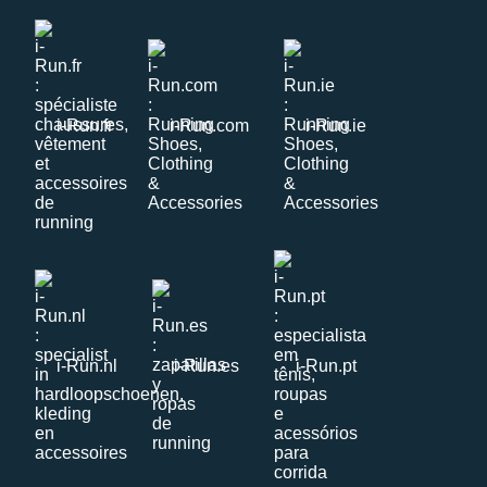
i-Run.fr
i-Run.com
i-Run.ie
i-Run.nl
i-Run.es
i-Run.pt