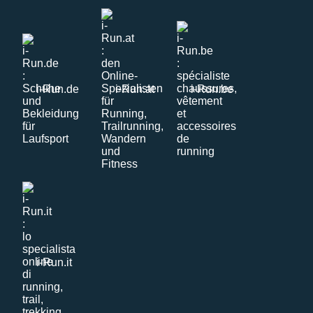
i-Run.de
i-Run.at
i-Run.be
i-Run.it