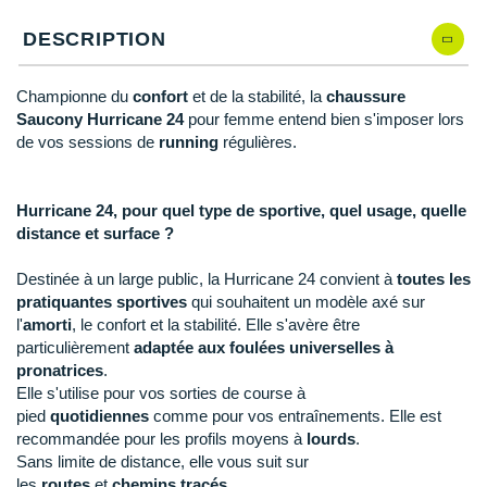
New Balance
PAR MARQUES
DESCRIPTION
Nike
DÉSTOCKAGE
NNormal
Championne du
confort
et de la stabilité, la
chaussure
Saucony Hurricane 24
pour femme entend bien s'imposer lors
+ Voir tous les
accessoires
Odlo
de vos sessions de
running
régulières.
On-Running
Hurricane 24, pour quel type de sportive, quel usage, quelle
Orca
distance et surface ?
OVERSTIMS
Destinée à un large public, la Hurricane 24 convient à
toutes les
pratiquantes sportives
qui souhaitent un modèle axé sur
Patagonia
l'
amorti
, le confort et la stabilité. Elle s'avère être
particulièrement
adaptée aux foulées universelles à
Petzl
pronatrices
.
Elle s'utilise pour vos sorties de course à
Polar
pied
quotidiennes
comme pour vos entraînements. Elle est
recommandée pour les profils moyens à
lourds
.
Puma
Sans limite de distance, elle vous suit sur
les
routes
et
chemins tracés
.